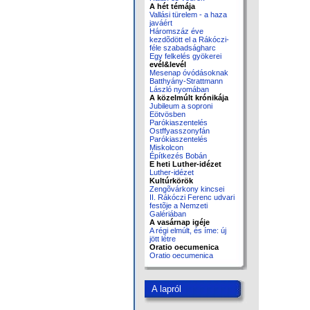
A hét témája
Vallási türelem - a haza
javáért
Háromszáz éve
kezdõdött el a Rákóczi-
féle szabadságharc
Egy felkelés gyökerei
evél&levél
Mesenap óvódásoknak
Batthyány-Strattmann
László nyomában
A közelmúlt krónikája
Jubileum a soproni
Eötvösben
Parókiaszentelés
Ostffyasszonyfán
Parókiaszentelés
Miskolcon
Építkezés Bobán
E heti Luther-idézet
Luther-idézet
Kultúrkörök
Zengõvárkony kincsei
II. Rákóczi Ferenc udvari
festõje a Nemzeti
Galériában
A vasárnap igéje
A régi elmúlt, és íme: új
jött létre
Oratio oecumenica
Oratio oecumenica
A lapról