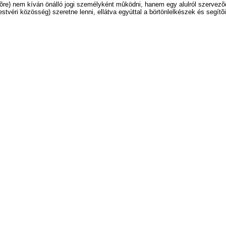
e) nem kíván önálló jogi személyként mûködni, hanem egy alulról szervezõdõ
stvéri közösség) szeretne lenni, ellátva egyúttal a börtönlelkészek és segítõi