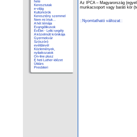
hete
Az IPCA – Magyarország (egyelõr
Keresztutak
munkacsoport vagy baráti kör (te
e-világ
Kultúrkörök
Keresztény szemmel
Nem mi írtuk...
::Nyomtatható változat::
A hét témája
Evangélikusok
EvÉlet - Lelki segély
A közelmúlt krónikája
Gyermekvár
Szószóró
evél&levél
Közlemények,
nyilatkozatok
On-line plusz
E heti Luther-idézet
Útitárs
Presbiteri