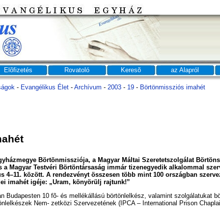
Elõfizetés
Rovatoló
Keresõ
az Alapról
ságok
-
Evangélikus Élet
-
Archívum
-
2003
-
19
-
Börtönmissziós imahét
mahét
házmegye Börtönmissziója, a Magyar Máltai Szeretetszolgálat Börtöns
 a Magyar Testvéri Börtöntársaság immár tizenegyedik alkalommal sze
s 4–11. között. A rendezvényt összesen több mint 100 országban szerv
ei imahét igéje: „Uram, könyörülj rajtunk!”
án Budapesten 10 fõ- és mellékállású börtönlelkész, valamint szolgálatukat bö
önlelkészek Nem- zetközi Szervezetének (IPCA – International Prison Chapla