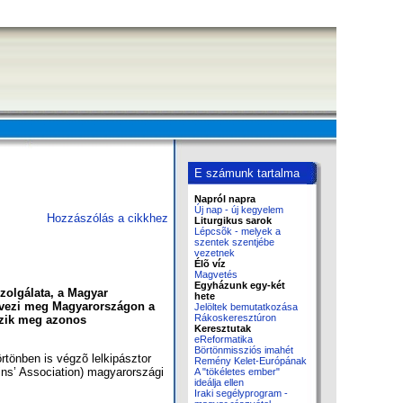
E számunk tartalma
Napról napra
Új nap - új kegyelem
Hozzászólás a cikkhez
Liturgikus sarok
Lépcsõk - melyek a
szentek szentjébe
vezetnek
Élõ víz
Magvetés
Egyházunk egy-két
zolgálata, a Magyar
hete
rvezi meg Magyarországon a
Jelöltek bemutatkozása
Rákoskeresztúron
ezik meg azonos
Keresztutak
eReformatika
Börtönmissziós imahét
rtönben is végzõ lelkipásztor
Remény Kelet-Európának
ins’ Association) magyarországi
A "tökéletes ember"
ideálja ellen
Iraki segélyprogram -