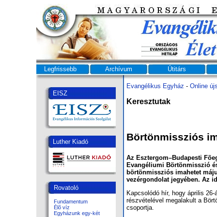
Legfrissebb
Archívum
Útitárs
Evangélikus Egyház
-
Online új
EISZ
Keresztutak
Börtönmissziós i
Luther Kiadó
Az Esztergom–Budapesti Fõegy
Evangéliumi Börtönmisszió és
börtönmissziós imahetet máju
vezérgondolat jegyében. Az id
Rovatoló
Kapcsolódó hír, hogy április 26-
részvételével megalakult a Bört
Fundamentum
csoportja.
Élõ víz
Egyházunk egy-két