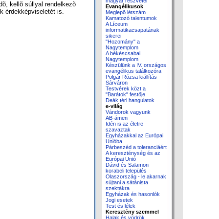
magyar részvétel
, kellõ súllyal rendelkezõ
Evangélikusok
k érdekképviseletét is.
Meglepõ létszám
Kamatozó talentumok
A Líceum
informatikacsapatának
sikerei
"Hozomány" a
Nagytemplom
A békéscsabai
Nagytemplom
Készülünk a IV. országos
evangélikus találkozóra
Polgár Rózsa kiállítás
Sárváron
Testvérek közt a
"Barátok" festõje
Deák téri hangulatok
e-világ
Vándorok vagyunk
AB-ámen
Idén is az életre
szavaztak
Egyházakkal az Európai
Unióba
Párbeszéd a toleranciáért
A kereszténység és az
Európai Unió
Dávid és Salamon
korabeli település
Olaszország - le akarnak
sújtani a sátánista
szektákra
Egyházak és hasonlók
Jogi esetek
Test és lélek
Keresztény szemmel
Halak és vödrök