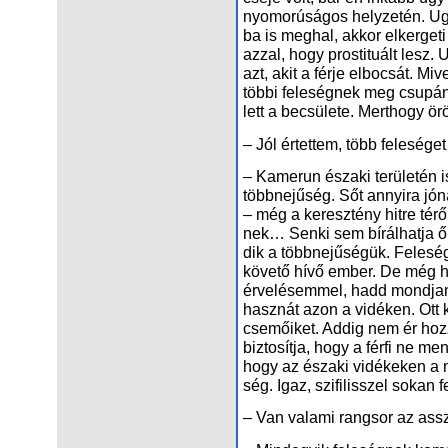
nyo­mo­rú­sá­gos hely­ze­tén. Ug
ba is meg­hal, ak­kor el­ker­ge­ti
az­zal, hogy pros­ti­tu­ált lesz.
azt, akit a fér­je el­bo­csát. Mi­
töb­bi fe­le­ség­nek meg csu­pán
lett a be­csü­le­te. Mert­hogy örö
– Jól ér­tet­tem, több fe­le­sé­g
– Ka­me­run észa­ki te­rü­le­tén 
több­ne­jű­ség. Sőt annyi­ra jó­na
– még a ke­resz­tény hit­re té­r
nek… Sen­ki sem bí­rál­hat­ja ők
dik a több­ne­jű­sé­gük. Fe­le­s
kö­ve­tő hí­vő em­ber. De még ha 
ér­ve­lé­sem­mel, hadd mond­jam
hasz­nát azon a vi­dé­ken. Ott 
cse­mő­i­ket. Ad­dig nem ér hoz­zá­
biz­to­sít­ja, hogy a fér­fi ne men
hogy az észa­ki vi­dé­ke­ken a 
ség. Igaz, szi­fi­lisszel so­kan fer
– Van va­la­mi rang­sor az ass