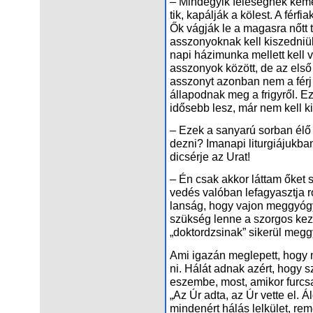
– Mind­egyik fe­le­ség­nek ke­m
tik, ka­pál­ják a kö­lest. A fér­fi
Ők vág­ják le a ma­gas­ra nőtt t
asszo­nyok­nak kell ki­szed­ni­ü
na­pi há­zi­mun­ka mel­lett kell
asszo­nyok kö­zött, de az el­ső f
asszonyt azon­ban nem a férj v
ál­la­pod­nak meg a frigy­ről. Ez
idő­sebb lesz, már nem kell ki­m
– Ezek a sa­nya­rú sor­ban élő
dez­ni? Ima­na­pi li­tur­gi­á­juk­b
di­csér­je az Urat!
– Én csak ak­kor lát­tam őket s
ve­dés va­ló­ban le­fa­gyaszt­ja 
lan­ság, hogy va­jon meg­gyó­gy
szük­ség len­ne a szor­gos ke­zü
„dok­tor­dzsi­nak” si­ke­rül meg­g
Ami iga­zán meg­le­pett, hogy m
ni. Há­lát ad­nak azért, hogy sze­
eszem­be, most, ami­kor fur­csa
„Az Úr ad­ta, az Úr vet­te el. Ál
min­de­nért há­lás lel­kü­let, r