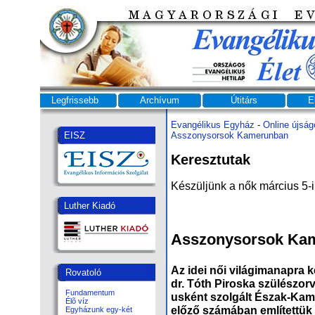
Legfrissebb
Archívum
Útitárs
E
Evangélikus Egyház
-
Online újság
EISZ
Asszony­sorsok Ka­me­run­ban
Keresztutak
Készüljünk a nők március 5-i
Luther Kiadó
Asszony­sorsok Ka­m
Az idei női vi­lág­ima­nap­ra ké
Rovatoló
dr. Tóth Pi­ros­ka szü­lész­or­v
Fundamentum
us­ként szol­gált Észak-Ka­me
Élõ víz
elő­ző szá­má­ban em­lí­tet­tü
Egyházunk egy-két