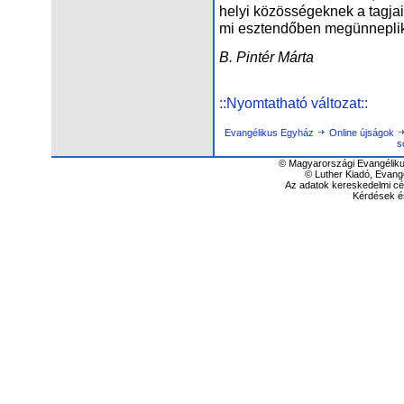
he­lyi kö­zös­sé­gek­nek a tag­ja­i
mi esz­ten­dő­ben meg­ün­nep­lik 
B. Pin­tér Már­ta
::Nyomtatható változat::
Evangélikus Egyház
Online újságok
s
© Magyarországi Evangéliku
© Luther Kiadó, Evang
Az adatok kereskedelmi cél
Kérdések é