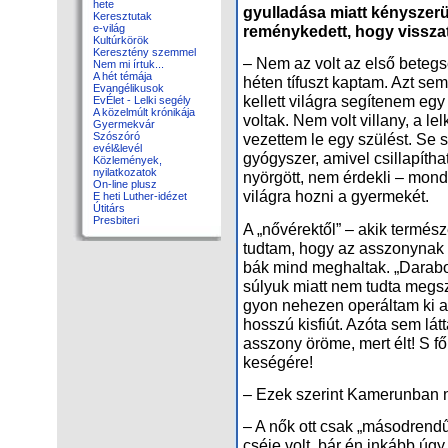
hete
gyul­la­dá­sa mi­att kény­sze­rü
Keresztutak
re­mény­ke­dett, hogy vissza­t
e-világ
Kultúrkörök
Keresztény szemmel
– Nem az volt az el­ső be­teg­s
Nem mi írtuk...
A hét témája
hé­ten tí­fuszt kap­tam. Azt sem 
Evangélikusok
kel­lett vi­lág­ra se­gí­te­nem e
EvÉlet - Lelki segély
A közelmúlt krónikája
vol­tak. Nem volt vil­lany, a lel­
Gyermekvár
Szószóró
ve­zet­tem le egy szü­lést. Se s
evél&levél
gyógy­szer, ami­vel csil­la­pít­
Közlemények,
nyilatkozatok
nyör­gött, nem ér­dek­li – mond­
On-line plusz
vi­lág­ra hoz­ni a gyer­me­két.
E heti Luther-idézet
Útitárs
Presbiteri
A „nő­vé­rek­től” – akik ter­mé­s
tud­tam, hogy az asszony­nak má
bák mind meg­hal­tak. „Da­ra­b
sú­lyuk mi­att nem tud­ta meg­sz
gyon ne­he­zen ope­rál­tam ki a h
hosszú kis­fi­út. Az­óta sem lát
asszony örö­me, mert élt! S fő­k
ke­sé­gé­re!
– Ezek sze­rint Ka­me­run­ban n
– A nők ott csak „má­sod­ren­d
csé­je volt, bár én in­kább úgy