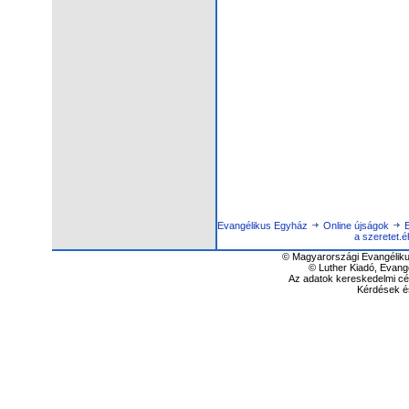
Evangélikus Egyház
Online újságok
E
a sze­re­tet.
© Magyarországi Evangéliku
© Luther Kiadó, Evang
Az adatok kereskedelmi cél
Kérdések é