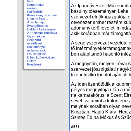
hete
Az Ipar­mű­vé­sze­ti Mú­ze­um­b
Keresztutak
e-világ
bá­sú nyi­tó­ese­mé­nyen Le­hel 
Kultúrkörök
Keresztény szemmel
szer­ve­zet el­nök-igaz­ga­tó­ja 
Nem mi írtuk...
öt­ven­ezer em­ber ré­szé­re kül­
A hét témája
Evangélikusok
ado­mány­ké­rő le­ve­let, mind­az
EvÉlet - Lelki segély
akik ko­ráb­ban már tá­mo­gat­tá
A közelmúlt krónikája
Gyermekvár
Szószóró
A se­gély­szer­ve­zet ve­ze­tő­je 
evél&levél
Közlemények,
tő in­téz­mé­nye­ket tá­mo­gat­n
nyilatkozatok
ben ala­pí­tan­dó ha­son­ló in­téz­
On-line plusz
E heti Luther-idézet
Útitárs
A meg­nyi­tón, me­lyen Lé­vai A
Presbiteri
szer­ve­zet jó­szol­gá­la­ti nagy­k
ti­zen­öt­mil­lió fo­rin­tot aján­lott f
Az idén ti­zen­ötö­dik al­ka­lom­
pé­lyes meg­nyi­tó­ja után a mú­z
ria ka­ma­ra­kó­rus, a Szent Ef­r
sé­vel, va­la­mint a kü­lön er­re
mely­nek so­ra­i­ban olyan ne­v
Krisz­ti­án, Haj­dú Klá­ra, Hercz
Szir­tes Edi­na Mó­kus és Szűcs 
MTI