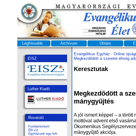
Legfrissebb
Archívum
Útitárs
E
Evangélikus Egyház
-
Online újság
EISZ
Meg­kez­dő­dött a sze­re­tet.éh­ség ad­
Keresztutak
Luther Kiadó
Meg­kez­dő­dött a sze­
mány­gyűj­tés
A jól is­mert képpel – a tö­rött
Rovatoló
mot­tó­val ad­vent el­ső va­sár­
Öku­me­ni­kus Se­gély­szer­ve­z
Fundamentum
Élõ víz
mány­gyűj­tő akciója.
Egyházunk egy-két