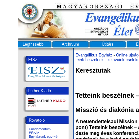
Legfrissebb
Archívum
Útitárs
E
Evangélikus Egyház
-
Online újság
EISZ
te­ink be­szél­nek – sza­va­ink cse­lek
Keresztutak
Luther Kiadó
Tet­te­ink be­szél­nek 
Misszió és dia­kó­nia a
Rovatoló
A ne­u­en­dett­el­sa­ui Mis­si­o
pont) Tet­te­ink be­szél­nek –
Fundamentum
dez­te meg éves kon­fe­ren­ci­
Élõ víz
Egyházunk egy-két
egy­há­zak és a he­lyi egy­ház­m