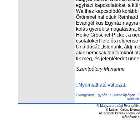
egy­há­zi kap­cso­la­to­kat, a kül
Welt­hez kap­cso­ló­dó ko­ráb­bi és 
Öröm­mel hal­lot­tuk Re­in­hard 
Evan­gé­li­kus Egy­ház nagy­ra ér­
ko­lás gye­rek tá­mo­ga­tá­sá­ra
Hei­ke Grös­chel-Pic­kel, a neu­e
cso­la­to­kért fe­le­lős re­fe­ren­
Úr ál­dá­sát: „Is­te­nünk, áldj
akik nem­csak te­li to­rok­ból ol
tik meg, és je­len­lé­te­det ün­nep
Szent­pé­tery Ma­ri­anne
::Nyomtatható változat::
Evangélikus Egyház
Online újságok
szél­nek 
© Magyarországi Evangéliku
© Luther Kiadó, Evang
Az adatok kereskedelmi cél
Kérdések é