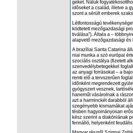
ge­ket. Ná­luk fo­gya­té­ko­sott­
idő­se­ket a csa­lád, il­let­ve a g
szont a sé­rült em­be­rek szak­s
Lét­fon­tos­sá­gú te­vé­keny­sé­ge
köd­te­tett me­ző­gaz­da­sá­gi pro
ti­vá­lá­sa”). Ál­ta­la a – több­ny
alap­ve­tő me­ző­gaz­da­sá­gi és k
A bra­zí­li­ai San­ta Ca­tar­ina ál
ni­ai mun­ka a szó eu­ró­pai ér­t
szo­ci­á­lis osz­tá­lya (fi­ze­tett 
szen­ve­dély­be­te­gek­kel fog­lal
az anya­gi for­rá­so­kat – a ba­jo
rem­ti elő a terv­sze­rű­en fog­lal
időn­ként meg­ren­de­zett gyü­le­k
gyógy­szert vesz­nek, tar­tós­éle
ha­ne­műt vá­sá­rol­nak a rá­szo­r
azt a har­minc­két da­rab­ból ál
sze­gé­nyebb kis­ma­má­kat aján
tésben ha­gyo­mányosan erős Bra
kész sze­rint a dia­kó­ni­á­nak po
fenn­ál­ló, he­lyen­ként fe­u­dá­li
Ma­gyar rész­ről Szir­mai Zol­tán