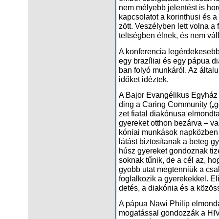
nem mé­lyebb je­len­tést is hor­do
kap­cso­la­tot a ko­rinthu­si és a
zött. Ve­szély­ben lett vol­na a f
telt­ség­ben él­nek, és nem vál­la
A kon­fe­ren­cia leg­ér­de­ke­sebb
egy bra­zí­li­ai és egy pá­pua di
ban fo­lyó mun­ká­ról. Az ál­ta­luk
idő­ket idéz­tek.
A Ba­jor Evan­gé­li­kus Egy­ház tá
ding a Ca­ring Com­mu­nity („go
zet fi­a­tal di­a­kó­nu­sa el­mond
gye­re­ket ott­hon be­zár­va – va
kó­ni­ai mun­ká­sok nap­köz­ben fe
lá­tást biz­to­sí­ta­nak a be­teg 
húsz gye­re­ket gon­doz­nak ti­
sok­nak tű­nik, de a cél az, hog
gyobb utat meg­ten­ni­ük a csa
fog­lal­ko­zik a gye­re­kek­kel. 
de­tés, a dia­kó­nia és a kö­zös
A pá­pua Na­wi Phi­lip el­mon­dá­
mo­ga­tás­sal gon­doz­zák a HIV-f