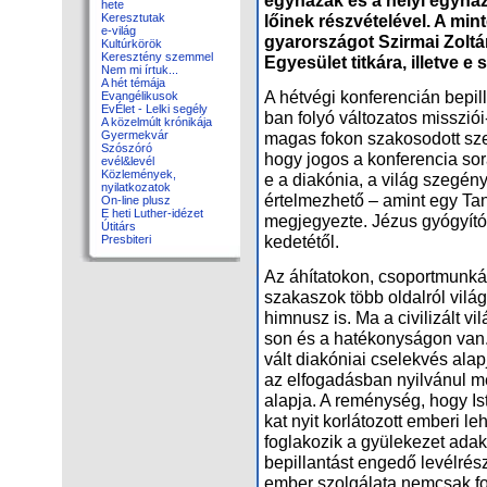
hete
lő­i­nek rész­vé­te­lé­vel. A mi
Keresztutak
e-világ
gyar­or­szá­got Szir­mai Zol­tá
Kultúrkörök
Keresztény szemmel
Egye­sü­let tit­ká­ra, il­let­ve e 
Nem mi írtuk...
A hét témája
A hét­vé­gi kon­fe­ren­ci­án be­pil
Evangélikusok
EvÉlet - Lelki segély
ban fo­lyó vál­to­za­tos misszi­ó
A közelmúlt krónikája
ma­gas fo­kon sza­ko­so­dott szer
Gyermekvár
Szószóró
hogy jo­gos a kon­fe­ren­cia so­r
evél&levél
Közlemények,
e a dia­kó­nia, a vi­lág sze­gé­
nyilatkozatok
ér­tel­mez­he­tő – amint egy Tan­
On-line plusz
E heti Luther-idézet
meg­je­gyez­te. Jé­zus gyó­gyí­tó 
Útitárs
ke­de­té­től.
Presbiteri
Az áhí­ta­to­kon, cso­port­mun­ká­
szaka­szok több ol­dal­ról vi­lá­g
him­nusz is. Ma a ci­vi­li­zált vi
son és a ha­té­kony­sá­gon van. 
vált dia­kó­ni­ai cse­lek­vés al
az el­fo­ga­dás­ban nyil­vá­nul me
alap­ja. A re­mény­ség, hogy Is­ten
kat nyit kor­lá­to­zott em­be­ri 
fog­la­ko­zik a gyü­le­ke­zet ada­
be­pil­lan­tást en­ge­dő le­vél­rés
em­ber szol­gá­la­ta nem­csak fon­