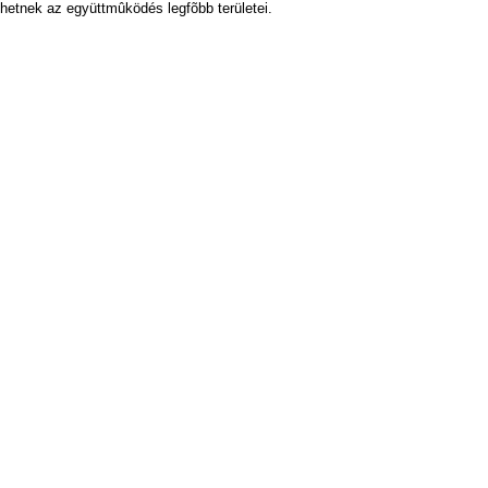
­het­nek az együtt­mû­kö­dés leg­fõbb te­rü­le­tei.