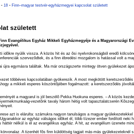
-
-
18
Finn–ma­gyar test­vér-egy­ház­me­gyei kap­cso­lat szü­le­tett
at szü­le­tett
a Finn Evan­gé­li­kus Egy­ház Mik­ke­li Egy­ház­me­gyé­je és a Ma­gyar­or­szá­gi E
z­je­gyé­vel.
öt­ti idõk­re nyú­lik vissza. A kö­zös hit és az õsi nyelv­ro­kon­ság­ból ere­dõ köl­csö­
on­fe­ren­ci­ák szer­ve­zõd­tek, és a finn éb­re­dé­si moz­ga­lom is ha­tás­sal volt a ma
sai új­ra egy­más­ra ta­lál­tak. Ma már or­szág­szer­te mint­egy öt­ven gyü­le­ke­zet á
­le­ke­zet több­éves kap­cso­la­tá­ban gyö­ke­re­zik. A most meg­kö­tött ke­ret­szer­zõ­d
ogy a mik­ke­li es­pe­res kö­szön­tõ­jé­ben fo­gal­ma­zott: a ke­ret­szer­zõ­dés jó­vol­tá
­le­mé­nyét a ma­gya­rul is jól be­szé­lõ Pek­ka Hu­o­ku­na es­pe­res. – A kö­zös kez­de
tül. Gyer­mek­mun­ka­ág-ve­ze­tõnk ta­valy há­rom hé­tig volt ta­pasz­ta­lat­cse­rén Kõ­
é­nye­it.
­pe­re­se azt is el­árul­ta: szá­muk­ra na­gyon ta­nul­sá­gos a ma­gyar gyü­le­ke­ze­tek­ke
zott. Ugyan­ak­kor az egy­ház vál­sá­gos idõ­ket él, több tíz­ezer em­ber for­dí­tott ne­
­ós hát­tér nél­kül is él az evan­gé­li­kus egy­ház. A hit, az evan­gé­li­um üze­ne­te mi
at kör­vo­na­laz. A ti­zen­hét fõs finn kül­dött­ség tag­ja­it más-más gyü­le­ke­ze­tek­nél