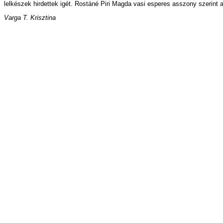
lel­ké­szek hir­det­tek igét. Ros­tá­né Pi­ri Mag­da va­si es­pe­res asszony sze­rint a 
Var­ga T. Krisz­ti­na