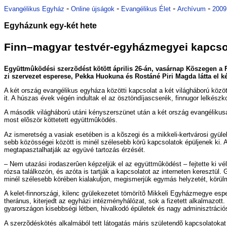
-
-
-
-
Evangélikus Egyház
Online újságok
Evangélikus Élet
Archívum
2009
Egyházunk egy-két hete
Finn–ma­gyar test­vér-egy­ház­me­gyei kap­cso­l
Együtt­mû­kö­dé­si szer­zõ­dést kö­tött áp­ri­lis 26-án, va­sár­nap Kõ­sze­gen 
zi szer­ve­zet es­pe­re­se, Pek­ka Hu­o­ku­na és Ros­tá­né Pi­ri Mag­da lát­ta el ké
A két or­szág evan­gé­li­kus egy­há­za kö­zöt­ti kap­cso­lat a két vi­lág­há­bo­rú kö­z
it. A hú­szas évek vé­gén in­dul­tak el az ösz­tön­dí­jas­cse­rék, finn­ugor lel­kész­k
A má­so­dik vi­lág­há­bo­rú utá­ni kény­szer­szü­net után a két or­szág evan­gé­li­ku­
most elõ­ször köt­te­tett együtt­mû­kö­dés.
Az is­me­ret­ség a va­si­ak ese­té­ben is a kõ­sze­gi és a mik­ke­li-kert­vá­ro­si gyü
sebb kö­zös­sé­gei kö­zött is mi­nél szé­le­sebb kö­rû kap­cso­la­tok épül­je­nek ki. Ah
meg­ta­pasz­tal­hat­ják az együ­vé tar­to­zás ér­zé­sét.
– Nem uta­zá­si iro­da­sze­rû­en kép­zel­jük el az együtt­mû­kö­dést – fej­tet­te ki vé
ró­zsa ta­lál­ko­zón, és az­óta is tart­ják a kap­cso­la­tot az in­ter­ne­ten ke­resz­
mi­nél szé­le­sebb kö­ré­ben ki­ala­kul­jon, meg­is­mer­jük egy­más hely­ze­tét, kö­rül­m
A ke­let-finn­or­szá­gi, ki­lenc gyü­le­ke­ze­tet tö­mö­rí­tõ Mik­ke­li Egy­ház­me­gye es
the­rá­nus, ki­ter­jedt az egy­há­zi in­téz­mény­há­ló­zat, sok a fi­ze­tett al­kal­ma­
gyar­or­szá­gon ki­sebb­sé­gi lét­ben, hi­val­ko­dó épü­le­tek és nagy ad­mi­niszt­rá­ci
A szer­zõ­dés­kö­tés al­kal­má­ból tett lá­to­ga­tás már­is szü­le­ten­dõ kap­cso­la­to­k