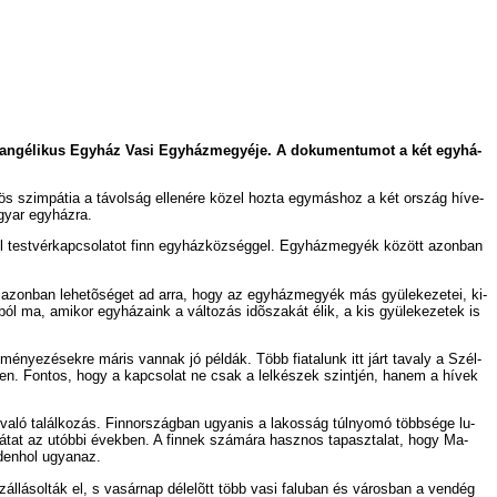
van­gé­li­kus Egy­ház Va­si Egy­ház­me­gyé­je. A do­ku­men­tu­mot a két egy­há­
nös szim­pá­tia a tá­vol­ság el­le­né­re kö­zel hoz­ta egy­más­hoz a két or­szág hí­ve­
­gyar egy­ház­ra.
pol test­vér­kap­cso­la­tot finn egy­ház­köz­ség­gel. Egy­ház­me­gyék kö­zött azon­ban
és azon­ban le­he­tõ­sé­get ad ar­ra, hogy az egy­ház­me­gyék más gyü­le­ke­ze­tei, ki­
­ból ma, ami­kor egy­há­za­ink a vál­to­zás idõ­sza­kát élik, a kis gyü­le­ke­ze­tek is
­mé­nye­zé­sek­re már­is van­nak jó pél­dák. Több fi­a­ta­lunk itt járt ta­valy a Szél­
sze­gen. Fon­tos, hogy a kap­cso­lat ne csak a lel­ké­szek szint­jén, ha­nem a hí­vek
l va­ló ta­lál­ko­zás. Finn­or­szág­ban ugyan­is a la­kos­ság túl­nyo­mó több­sé­ge lu­
ki há­tat az utób­bi évek­ben. A fin­nek szá­má­ra hasz­nos ta­pasz­ta­lat, hogy Ma­
n­den­hol ugyan­az.
 szál­lá­sol­ták el, s va­sár­nap dél­elõtt több va­si fa­lu­ban és vá­ros­ban a ven­dég