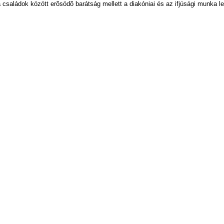
csa­lá­dok kö­zött erõ­sö­dõ ba­rát­ság mel­lett a dia­kó­ni­ai és az if­jú­sá­gi mun­ka le