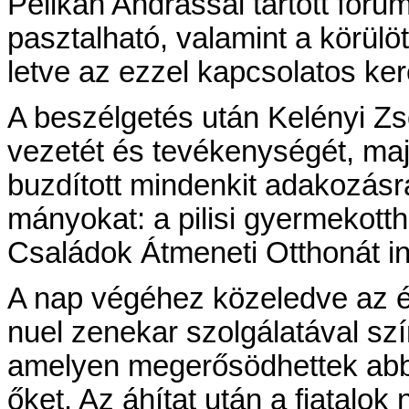
Pe­li­kán And­rás­sal tar­tott fó­ru
pasz­tal­ha­tó, va­la­mint a kö­rü­l
let­ve az ez­zel kap­cso­la­tos ke­r
A be­szél­ge­tés után Ke­lé­nyi Z
ve­ze­tét és te­vé­keny­sé­gét, maj
buz­dí­tott min­den­kit ada­ko­zás­
má­nyo­kat: a pi­li­si gyer­mek­ott­
Csa­lá­dok Át­me­ne­ti Ott­ho­nát
A nap vé­gé­hez kö­ze­led­ve az 
nu­el ze­ne­kar szol­gá­la­tá­val szí
ame­lyen meg­erő­söd­het­tek ab­b
őket. Az áhí­tat után a fi­a­ta­lo