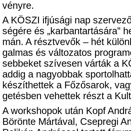
vény­re.
A KÖ­SZI ifjúsági nap szer­ve­ző
sé­gé­re és „kar­ban­tar­tá­sá­ra” 
mán. A részt­ve­vők – hét kü­lön­b
gal­mas és vál­to­za­tos prog­ra­m
seb­be­ket szí­ve­sen vár­ták a K
ad­dig a na­gyob­bak spor­tol­hat­t
ké­szít­het­tek a Fő­ző­sa­rok, vag
ge­tés­ben ve­het­tek részt a Kul­tú
A works­ho­pok után Kopf And­rás
Bör­ön­te Már­tá­val, Csep­re­gi An