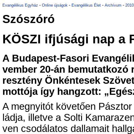
-
-
-
-
Evangélikus Egyház
Online újságok
Evangélikus Élet
Archívum
2010
Szószóró
KÖ­SZI if­jú­sá­gi nap a 
A Bu­da­pest-Fa­so­ri Evan­gé­li
vem­ber 20-án be­mu­tat­ko­zó 
resz­tény Ön­kén­te­sek Szö­vet­
mot­tó­ja így hang­zott: „Egész
A meg­nyi­tót kö­ve­tő­en Pász­tor 
lád­ja, il­let­ve a Sol­ti Ka­ma­ra
ven cso­dá­la­tos dal­la­ma­it hall­ga