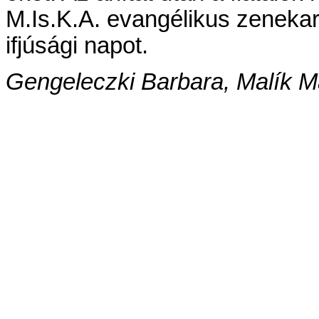
M.Is.K.A. evan­gé­li­kus ze­ne­kar
if­jú­sá­gi na­pot.
Gen­ge­lecz­ki Bar­ba­ra, Ma­lík M