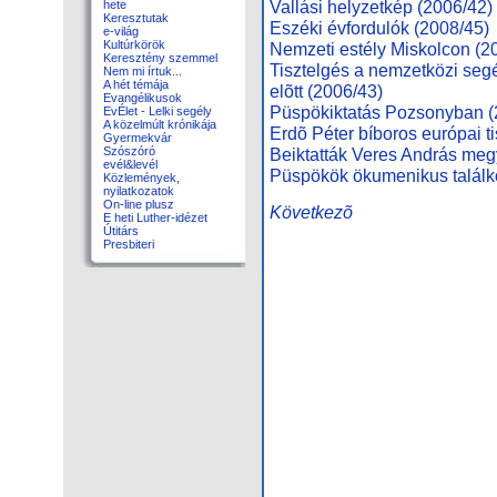
Vallási helyzetkép (2006/42)
hete
Keresztutak
Eszéki évfordulók (2008/45)
e-világ
Kultúrkörök
Nemzeti estély Miskolcon (2
Keresztény szemmel
Tisztelgés a nemzetközi seg
Nem mi írtuk...
A hét témája
elõtt (2006/43)
Evangélikusok
Püspökiktatás Pozsonyban (
EvÉlet - Lelki segély
A közelmúlt krónikája
Erdõ Péter bíboros európai t
Gyermekvár
Szószóró
Beiktatták Veres András meg
evél&levél
Püspökök ökumenikus találk
Közlemények,
nyilatkozatok
On-line plusz
Következõ
E heti Luther-idézet
Útitárs
Presbiteri