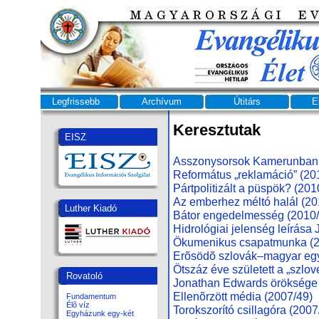
Legfrissebb
Archívum
Útitárs
E
Keresztutak
EISZ
Asszony­sorsok Ka­me­run­ban
Re­for­má­tus „rek­la­má­ció” (2
Párt­po­li­ti­zált a püs­pök? (201
Az em­ber­hez mél­tó ha­lál (2
Luther Kiadó
Bá­tor en­ge­del­mes­ség (2010
Hid­ro­ló­gi­ai je­len­ség le­írá­
Öku­me­ni­kus csa­pat­mun­ka (
Erõsödõ szlovák–magyar egy
Ötszáz éve született a „szlov
Rovatoló
Jonathan Edwards öröksége 
Ellenõrzött média (2007/49)
Fundamentum
Élõ víz
Torokszorító csillagóra (2007
Egyházunk egy-két