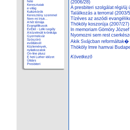
(2006/28)
hete
Keresztutak
A presbiteri szolgálat régi/új 
e-világ
Kultúrkörök
Találkozás a terrorral (2003/5
Keresztény szemmel
Tízéves az aszódi evangélik
Nem mi írtuk...
A hét témája
Thököly koszorúja (2007/27)
Evangélikusok
In memoriam Gömöry József 
EvÉlet - Lelki segély
A közelmúlt krónikája
Nyomozni sem rest cserkésze
Gyermekvár
Szószóró
Akik Svájcban reformáltak� 
evél&levél
Thököly Imre hamvai Budape
Közlemények,
nyilatkozatok
On-line plusz
Következõ
E heti Luther-idézet
Útitárs
Presbiteri