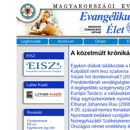
Legfrissebb
Archívum
Útitárs
E
A közelmúlt króniká
EISZ
Egykori diákok találkoztak a
Kutyából nem lesz szalonna 
Sírjaik hol domborulnak? (20
Presbiteréknél vendégségbe
Luther Kiadó
A legégetõbb szegénység (2
Európa Tanács: a vallásoktat
Régi egyházkerületek nyomá
Elhunyt Johannes Rau (2006
A 20. század nemes forradal
Rovatoló
Nyomtatott betûkkel szolgáln
Nyíregyházától Székelykeres
Fundamentum
Élõ víz
Országos német emlékhely 
Egyházunk egy-két