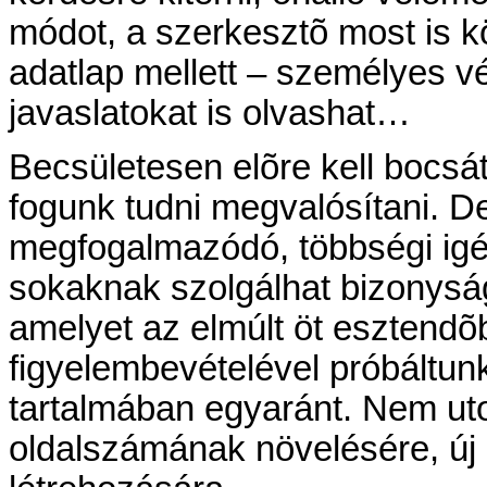
módot, a szerkesztõ most is kös
adatlap mellett – személyes vé
javaslatokat is olvashat…
Becsületesen elõre kell bocsá
fogunk tudni megvalósítani. 
megfogalmazódó, többségi igén
sokaknak szolgálhat bizonysá
amelyet az elmúlt öt esztend
figyelembevételével próbáltunk
tartalmában egyaránt. Nem uto
oldalszámának növelésére, új r