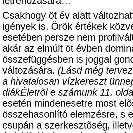
létrehozására…
Csakhogy öt év alatt változha
igények is. Örök értékek közve
esetében persze nem profilvált
akár az elmúlt öt évben domin
összefüggésben is joggal gon
változására.
(Lásd még tervez
a hivatalosan vízkereszt ünne
diákÉletrõl e számunk 11. olda
esetén mindenesetre most elõs
összehasonlító elemzésre, s e
csupán a szerkesztõség, illetv