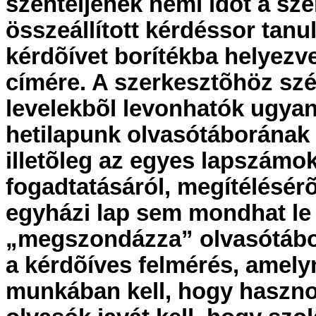
szenteljenek némi idõt a sze
összeállított kérdéssor tanu
kérdõívet borítékba helyezv
címére. A szerkesztõhöz sz
levelekbõl levonhatók ugya
hetilapunk olvasótáborának ö
illetõleg az egyes lapszámo
fogadtatásáról, megítélésér
egyházi lap sem mondhat le a
„megszondázza” olvasótábo
a kérdõíves felmérés, amel
munkában kell, hogy haszno