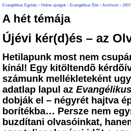
-
-
-
-
Evangélikus Egyház
Online újságok
Evangélikus Élet
Archívum
2007
A hét témája
Újévi kér(d)és – az O
Hetilapunk most nem csupán 
kínál! Egy kitöltendõ kérdõív
számunk mellékleteként ugy
adatlap lapul az
Evangélikus
dobják el – négyrét hajtva é
borítékba… Persze nem egys
buzdítani olvasóinkat, hane