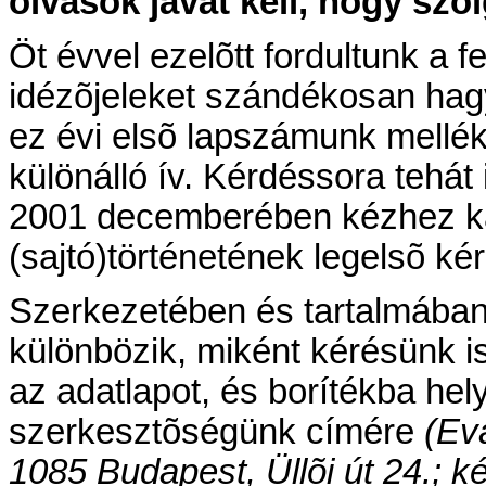
olvasók javát kell, hogy szol
Öt évvel ezelõtt fordultunk a f
idézõjeleket szándékosan hagy
ez évi elsõ lapszámunk mellékl
különálló ív. Kérdéssora tehá
2001 decemberében kézhez k
(sajtó)történetének legelsõ kér
Szerkezetében és tartalmába
különbözik, miként kérésünk i
az adatlapot, és borítékba he
szerkesztõségünk címére
(Ev
1085 Budapest, Üllõi út 24.; kér