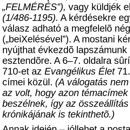
„FELMÉRÉS”),
vagy küldjék e
(1/486-1195).
A kérdésekre egy
válasz adható a megfelelõ nég
(„beiXelésével”). A mostani ké
nyújthat évkezdõ lapszámunk v
esztendõre. A 6–7. oldalra sûrí
710-et az
Evangélikus Élet
71.
címei közül.
(A válogatás nem é
az volt, hogy azon témacímek
beszélnek, így az összeállítás
krónikájának is tekinthetõ.)
Annak idején – jóllehet a post