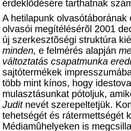
érdeklõdésére tarthatnak sz
A hetilapunk olvasótáborának 
olvasói megítélésérõl 2001 d
új szerkesztõségi struktúra ki
minden,
e felmérés alapján
me
változtatás csapatmunka ere
sajtótermékek impresszumában 
több mint kínos, hogy idestova
mulasztásunkat pótoljuk, amik
Judit
nevét szerepeltetjük. Ko
tehetségét és rátermettségét
Médiamûhelyeken is megcsilla