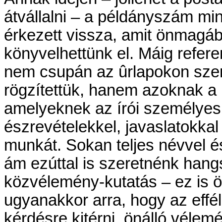
átvállalni – a példányszám mi
érkezett vissza, amit önmagá
könyvelhettünk el. Máig refer
nem csupán az ûrlapokon szer
rögzítettük, hanem azoknak a k
amelyeknek az írói személyes 
észrevételekkel, javaslatokkal
munkát. Sokan teljes névvel é
ám ezúttal is szeretnénk hangs
közvélemény-kutatás – ez is ö
ugyanakkor arra, hogy az effé
kérdésre kitérni, önálló vélem