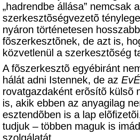
„hadrendbe állása” nemcsak az
szerkesztõségvezetõ tényleges
nyáron történetesen hosszabb
fõszerkesztõnek, de azt is, ho
közvetlenül a szerkesztõség t
A fõszerkesztõ egyébiránt nem
hálát adni Istennek, de az
EvÉ
rovatgazdaként erõsítõ külsõ 
is, akik ebben az anyagilag ne
esztendõben is a lap elõfizetõi
tudjuk – többen maguk is imá
szolgálatát.