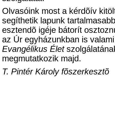
Olvasóink most a kérdõív kitöl
segíthetik lapunk tartalmasabb
esztendõ igéje bátorít oszto
az Úr egyházunkban is valami 
Evangélikus Élet
szolgálatána
megmutatkozik majd.
T. Pintér Károly
fõszerkesztõ