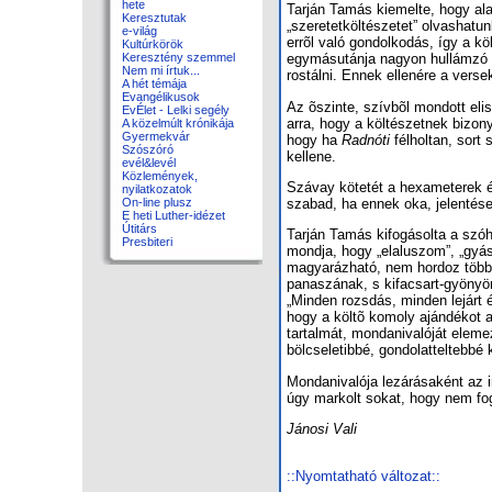
hete
Tarján Tamás kiemelte, hogy ala
Keresztutak
„szeretetköltészetet” olvashatun
e-világ
errõl való gondolkodás, így a k
Kultúrkörök
Keresztény szemmel
egymásutánja nagyon hullámzó be
Nem mi írtuk...
rostálni. Ennek ellenére a verse
A hét témája
Evangélikusok
Az õszinte, szívbõl mondott elis
EvÉlet - Lelki segély
arra, hogy a költészetnek bizony
A közelmúlt krónikája
Gyermekvár
hogy ha
Radnóti
félholtan, sort
Szószóró
kellene.
evél&levél
Közlemények,
Szávay kötetét a hexameterek és
nyilatkozatok
szabad, ha ennek oka, jelentése
On-line plusz
E heti Luther-idézet
Útitárs
Tarján Tamás kifogásolta a szóh
Presbiteri
mondja, hogy „elaluszom”, „gyás
magyarázható, nem hordoz többle
panaszának, s kifacsart-gyönyö
„Minden rozsdás, minden lejárt é
hogy a költõ komoly ajándékot a
tartalmát, mondanivalóját elemez
bölcseletibbé, gondolatteltebbé 
Mondanivalója lezárásaként az i
úgy markolt sokat, hogy nem fog
Jánosi Vali
::Nyomtatható változat::