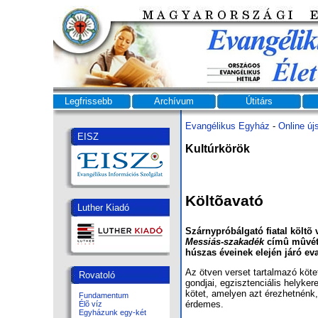
Legfrissebb
Archívum
Útitárs
Evangélikus Egyház
-
Online új
EISZ
Kultúrkörök
Költõavató
Luther Kiadó
Szárnypróbálgató fiatal költõ
Messiás-szakadék
címû mûvé
húszas éveinek elején járó eva
Az ötven verset tartalmazó kötet
Rovatoló
gondjai, egzisztenciális helyke
kötet, amelyen azt érezhetnénk,
Fundamentum
érdemes.
Élõ víz
Egyházunk egy-két