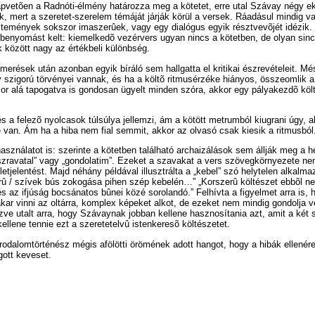
pvetõen a Radnóti-élmény határozza meg a kötetet, erre utal Szávay négy ek
k, mert a szeretet-szerelem témáját járják körül a versek. Ráadásul mindig val
öltemények sokszor imaszerûek, vagy egy dialógus egyik résztvevõjét idézik. 
nyomást kelt: kiemelkedõ vezérvers ugyan nincs a kötetben, de olyan sincs,
k között nagy az értékbeli különbség.
merések után azonban egyik bíráló sem hallgatta el kritikai észrevételeit. Mé
 szigorú törvényei vannak, és ha a költõ ritmusérzéke hiányos, összeomlik a 
 sor alá tapogatva is gondosan ügyelt minden szóra, akkor egy pályakezdõ köl
 a felezõ nyolcasok túlsúlya jellemzi, ám a kötött metrumból kiugrani úgy, 
 van. Ám ha a hiba nem fial semmit, akkor az olvasó csak kiesik a ritmusból
asználatot is: szerinte a kötetben található archaizálások sem állják meg a
zravatal” vagy „gondolatim”. Ezeket a szavakat a vers szövegkörnyezete nem
tjelentést. Majd néhány példával illusztrálta a „kebel” szó helytelen alkalma
rû / szívek bús zokogása pihen szép kebelén…” „Korszerû költészet ebbõl n
s az ifjúság bocsánatos bûnei közé sorolandó.” Felhívta a figyelmet arra is, h
kar vinni az oltárra, komplex képeket alkot, de ezeket nem mindig gondolja v
ve utalt arra, hogy Szávaynak jobban kellene hasznosítania azt, amit a két s
kellene tennie ezt a szeretetelvû istenkeresõ költészetet.
rodalomtörténész mégis afölötti örömének adott hangot, hogy a hibák ellenére 
ott keveset.