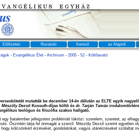
Elõfizetés
Rovatoló
Keresõ
az Alapról
ságok
-
Evangélikus Élet
-
Archívum
-
2005
-
52
-
Költõavató
 verseskötetét mutatták be december 14-én délután az ELTE egyik nagye
t
Mészöly Dezsõ
Kossuth-díjas költõ és
dr. Tarján Tamás
irodalomtörténé
ngélikus teológus és filozófia szakos hallgató.
 egy fiatalember jellegzetes problémáit tükrözi: szerelem, szeretet, az elhag
resés. Õszintén tárja fel önmagát a szerzõ. Mészöly Dezsõ szerint egyetlen o
 hogy kölcsönkért érzéseket, gondolatokat, vagyis utánérzéseket szólaltat m