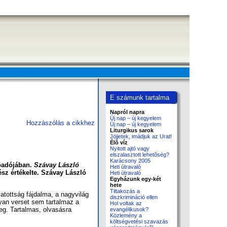
E számunk tartalma
Napról napra
Új nap – új kegyelem
Hozzászólás a cikkhez
Új nap – új kegyelem
Liturgikus sarok
Jöjjetek, imádjuk az Urat!
Élõ víz
Nyitott ajtó vagy
elszalasztott lehetõség?
Karácsony 2005
lõadójában.
Szávay László
Heti útravaló
sz értékelte. Szávay László
Heti útravaló
Egyházunk egy-két
hete
Tiltakozás a
yatottság fájdalma, a nagyvilág
diszkrimináció ellen
lyan verset sem tartalmaz a
Hol voltak az
eg. Tartalmas, olvasásra
evangélikusok?
Közlemény a
költségvetési szavazás