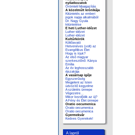
nyilatkozatok
Örömteli hibaigazítás
A közelmúlt krónikája
Kitüntetés az emberi
jogok napja alkalmából
Dr. Nagy Gyula
kitüntetése
E heti Luther-idézet
Luther-idézet
Luther-idézet
Kultúrkörök
Költõavató
Hetvenéves (volt) az
Evangélikus Élet
Hogy is írjuk?
Az elsõ magyar
szerkesztõnõ: Kánya
Emília
Az év leghosszabb
éjszakája
A vasárnap igéje
Egyszerûség
Megjelent az Isten
üdvözítõ kegyelme
A születés ünnepe
Végezetre…
Mikor kezdõdik az új?
A Fény és Élet ünnepe
Oratio oecumenica
Oratio oecumenica
Oratio oecumenica
Gyermekvár
Kedves Gyerekek!
A lapról