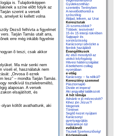
végeredményérõl
logája is. Tulajdonképpen
Gyülekezetiház-
akinek a színe elõtt folyik az
szentelés Terényben
A nevelõotthontól a
Tarján szerint a versek
szószékig
 amelyet ki kellett volna
Áldjad, lelkem, az Urat
Keresztutak
Jó szomszédok?
szöly Dezsõ felhívta a figyelmet
Többek: testvérek!
15 év 15 interjú tükrében
vers. Tarján Tamás utalt arra,
Sajtpapír és
tõnek erre még inkább figyelnie
sorsközösség
Karácsonyi üdvözlet a
fjordok hazájából
ahogyan õ teszi, csak akkor
Evangélikusok
Az elsõ mosolytól az
.
utolsó kézfogásig
Hitvesi háttérszolgálat
 helyüket. Ma már senki nem
A betlehemi csillag
 viseli el, használatuk nem
nyomában
e-világ
zását: „Orvosa õ ezrek
Karácsony -- fa nélkül?
em lesz” – mondta Tarján Tamás.
Keresztény szemmel
ogy rendkívül tiszteletreméltó,
Pásztornapló
égig alaposan. A versek
Divide et impera!
Aki angyallal találkozott
zakon elsajátított, és
A hét témája
Adnánk-e jó mézecskét?
Kihez jön Jézus?!
olyan költõt avathattunk, aki
Idegenek
Történet
Segítõ kezet nyújtani
Karácsonyi
gyertyagyújtás
határainkon túl
evél&levél
Tisztelt Szerkesztõség!
Közlemények,