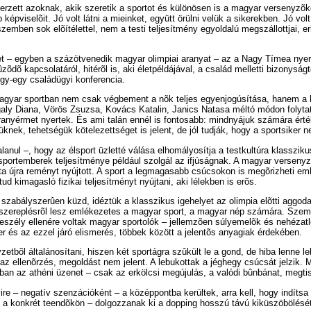
erzett azoknak, akik szeretik a sportot és különösen is a magyar versenyzõke
pviselõit. Jó volt látni a mieinket, együtt örülni velük a sikerekben. Jó vol
zemben sok elõítélettel, nem a testi teljesítmény egyoldalú megszállottjai, erk
t – egyben a százötvenedik magyar olimpiai aranyat – az a Nagy Tímea nyert
dõ kapcsolatáról, hitérõl is, aki életpéldájával, a család melletti bizonyságté
gy-egy családügyi konferencia.
magyar sportban nem csak végbement a nõk teljes egyenjogúsítása, hanem a 
Igaly Diana, Vörös Zsuzsa, Kovács Katalin, Janics Natasa méltó módon folyta
anyérmet nyertek. És ami talán ennél is fontosabb: mindnyájuk számára érték 
üknek, tehetségük kötelezettséget is jelent, de jól tudják, hogy a sportsiker
anul –, hogy az élsport üzletté válása elhomályosítja a testkultúra klasszik
sportemberek teljesítménye például szolgál az ifjúságnak. A magyar versenyz
ta újra reményt nyújtott. A sport a legmagasabb csúcsokon is megõrizheti ember
ud kimagasló fizikai teljesítményt nyújtani, aki lélekben is erõs.
zabályszerûen küzd, idéztük a klasszikus igehelyet az olimpia elõtti aggod
szereplésrõl lesz emlékezetes a magyar sport, a magyar nép számára. Szembe
eszély ellenére voltak magyar sportolók – jellemzõen súlyemelõk és nehézatlét
r és az ezzel járó elismerés, többek között a jelentõs anyagiak érdekében.
etbõl általánosítani, hiszen két sportágra szûkült le a gond, de hiba lenne le
az ellenõrzés, megoldást nem jelent. A lebukottak a jéghegy csúcsát jelzik.
ban az athéni üzenet – csak az erkölcsi megújulás, a valódi bûnbánat, megtis
re – negatív szenzációként – a középpontba kerültek, arra kell, hogy indíts
l a konkrét teendõkön – dolgozzanak ki a dopping hosszú távú kiküszöbölését 