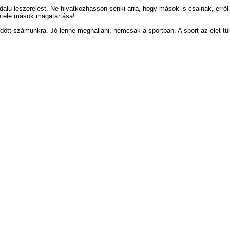
alú leszerelést. Ne hivatkozhasson senki arra, hogy mások is csalnak, errõl 
étele mások magatartása!
ldött számunkra. Jó lenne meghallani, nemcsak a sportban. A sport az élet tü