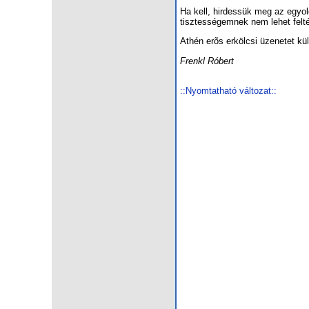
Ha kell, hirdessük meg az egyold
tisztességemnek nem lehet felt
Athén erõs erkölcsi üzenetet kü
Frenkl Róbert
::Nyomtatható változat::