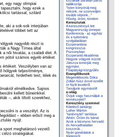
Északiak páratlan páros
t, egy nagy olimpiai
találkozója
t tapasztalni, hogy ezek a
"Isten könyörülj meg
nékünk, ne szenvedjen
ölcsi tartással, szilárd
tovább népünk..."
Hûség, öröm, türelem
Keresztutak
e, aki a sok-sok interjúban
A kereszténnyé lett
Magyarország ünnepei
telével többet tett az
Konferencia - az egyház
és a tudomány
szolgálatában
hölgyek nagyobb részt is
Eszperantista
tták a Nagy Tímea által
kongresszus
Pozsonyban
a nõi hivatás, a családi élet. A
Eszperantó Akadémia
 nem pótol számos egyéb értéket.
Hegyek-völgyek között
Játszva ismerjük meg
us értékeit. Veszélyben van az
egymást
Fõapátsági közgyûlés
õ hölgyek teljesítménye,
Evangélikusok
arcát, hirdetheti test, lélek és
Megemlékezés Dóka
Zoltán húsz évvel ezelõtt
írt Nyílt levelérõl
almakról elmélkedve. Sajnos
Tanuljunk egymástól!
e-világ
sülni kellett bûneinkkel.
Óvjuk vagy használjuk a
ák –, akik tiltott szerekhez,
természetet?
Keresztény szemmel
Kötelezõ tantárgy
Luther Márton
becsülni is a veszélyt. Az is
"tanévnyitó" tanítása
 Megoldást – ebben erõsít meg a
Athén: Öröm és bánat
ztulás nyújt.
Azok a bizonyos hervadó
és hervadhatatlan
a a sport meghatározó vezetõ
koszorúk...
Nyári gondolatok a
célzó stratégiákat.
félelemrõl