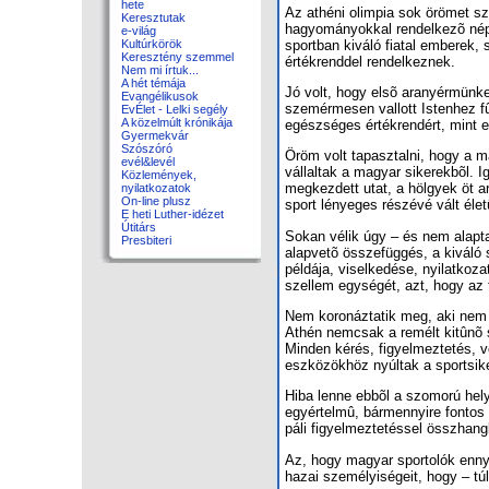
hete
Az athéni olimpia sok örömet sz
Keresztutak
hagyományokkal rendelkezõ nép ké
e-világ
sportban kiváló fiatal emberek, s
Kultúrkörök
Keresztény szemmel
értékrenddel rendelkeznek.
Nem mi írtuk...
A hét témája
Jó volt, hogy elsõ aranyérmünke
Evangélikusok
szemérmesen vallott Istenhez fûzõ
EvÉlet - Lelki segély
A közelmúlt krónikája
egészséges értékrendért, mint e
Gyermekvár
Szószóró
Öröm volt tapasztalni, hogy a 
evél&levél
vállaltak a magyar sikerekbõl. 
Közlemények,
megkezdett utat, a hölgyek öt ar
nyilatkozatok
On-line plusz
sport lényeges részévé vált élet
E heti Luther-idézet
Útitárs
Sokan vélik úgy – és nem alaptal
Presbiteri
alapvetõ összefüggés, a kiváló 
példája, viselkedése, nyilatkoza
szellem egységét, azt, hogy az t
Nem koronáztatik meg, aki nem s
Athén nemcsak a remélt kitûnõ 
Minden kérés, figyelmeztetés, v
eszközökhöz nyúltak a sportsike
Hiba lenne ebbõl a szomorú helyz
egyértelmû, bármennyire fontos 
páli figyelmeztetéssel összhang
Az, hogy magyar sportolók ennyi
hazai személyiségeit, hogy – tú