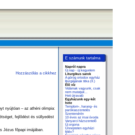
E számunk tartalma
Napról napra
Új nap - új kegyelem
Hozzászólás a cikkhez
Liturgikus sarok
A görög ortodox egyház
liturgiájának titka (II.)
Élõ víz
Vidámak vagyunk, csak
nem mutatjuk...
Heti útravaló
Egyházunk egy-két
hete
Templom-, harang- és
t nyújtóan – az athéni olimpia:
parókiaszentelés
Szentendrén
séget, fejlõdést és süllyedést
10 éves az irsai óvoda
Vanyarci házszentelõ
Új orgona
Ünneptelen egyházi
s Jézus fõpapi imájában.
félév?