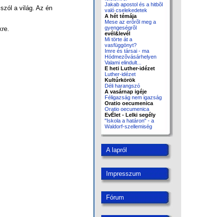
Jakab apostol és a hitbõl
szól a világ. Az én
való cselekedetek
A hét témája
Mese az erõrõl meg a
gyengeségrõl
kre.
evél&levél
Mi törte át a
vasfüggönyt?
Imre és társai - ma
Hódmezõvásárhelyen
Valami elindult...
E heti Luther-idézet
Luther-idézet
Kultúrkörök
Déli harangszó
A vasárnap igéje
Féligazság nem igazság
Oratio oecumenica
Oratio oecumenica
EvÉlet - Lelki segély
"Iskola a határon" - a
Waldorf-szellemiség
A lapról
Impresszum
Fórum