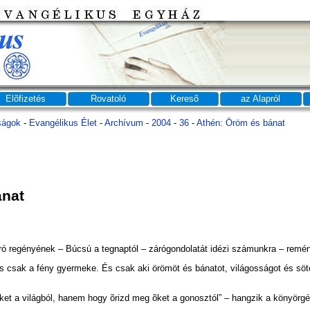
Elõfizetés
Rovatoló
Keresõ
az Alapról
ságok
-
Evangélikus Élet
-
Archívum
-
2004
-
36
-
Athén: Öröm és bánat
ánat
ró regényének – Búcsú a tegnaptól – zárógondolatát idézi számunkra – remény
 csak a fény gyermeke. És csak aki örömöt és bánatot, világosságot és sötét
et a világból, hanem hogy õrizd meg õket a gonosztól” – hangzik a könyörgé