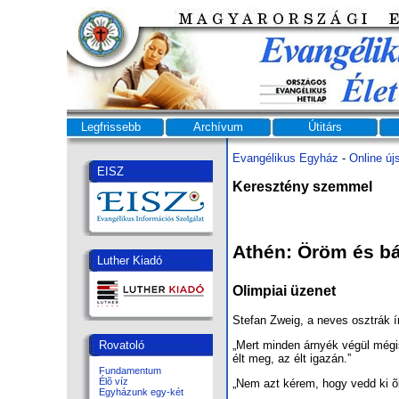
Legfrissebb
Archívum
Útitárs
Evangélikus Egyház
-
Online új
EISZ
Keresztény szemmel
Athén: Öröm és b
Luther Kiadó
Olimpiai üzenet
Stefan Zweig, a neves osztrák í
„Mert minden árnyék végül mégis
Rovatoló
élt meg, az élt igazán.”
Fundamentum
Élõ víz
„Nem azt kérem, hogy vedd ki õk
Egyházunk egy-két