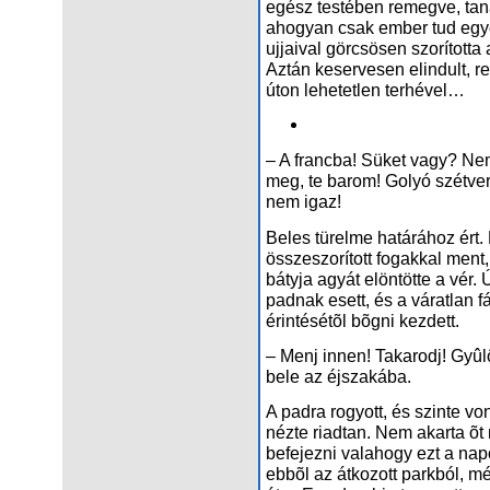
egész testében remegve, ta
ahogyan csak ember tud egye
ujjaival görcsösen szorította 
Aztán keservesen elindult, r
úton lehetetlen terhével…
– A francba! Süket vagy? Ne
meg, te barom! Golyó szétve
nem igaz!
Beles türelme határához ért. 
összeszorított fogakkal ment,
bátyja agyát elöntötte a vér.
padnak esett, és a váratlan 
érintésétõl bõgni kezdett.
– Menj innen! Takarodj! Gyûlöl
bele az éjszakába.
A padra rogyott, és szinte vo
nézte riadtan. Nem akarta õt 
befejezni valahogy ezt a nap
ebbõl az átkozott parkból, m