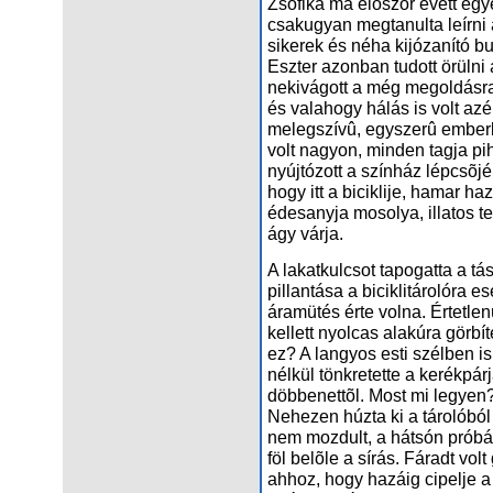
Zsófika ma elõször evett egye
csakugyan megtanulta leírni a
sikerek és néha kijózanító 
Eszter azonban tudott örülni 
nekivágott a még megoldásra
és valahogy hálás is volt azé
melegszívû, egyszerû emberk
volt nagyon, minden tagja pih
nyújtózott a színház lépcsõjén
hogy itt a biciklije, hamar h
édesanyja mosolya, illatos 
ágy várja.
A lakatkulcsot tapogatta a t
pillantása a biciklitárolóra e
áramütés érte volna. Értetlenü
kellett nyolcas alakúra görbí
ez? A langyos esti szélben is
nélkül tönkretette a kerékpárj
döbbenettõl. Most mi legyen?
Nehezen húzta ki a tárolóból 
nem mozdult, a hátsón próbált
föl belõle a sírás. Fáradt vol
ahhoz, hogy hazáig cipelje a b