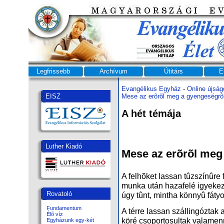
Legfrissebb
Archívum
Útitárs
E
Evangélikus Egyház
-
Online újság
EISZ
Mese az erõrõl meg a gyengeségrõ
A hét témája
Luther Kiadó
Mese az erõrõl meg
A felhõket lassan tûzszínûre
munka után hazafelé igyekez
Rovatoló
úgy tûnt, mintha könnyû fátyol
Fundamentum
A térre lassan szállingóztak 
Élõ víz
köré csoportosultak valamen
Egyházunk egy-két