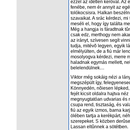
ezzel az idétlen keróval. Az
fenébe, nem ér annyit az egé
tolókocsisra. Halkan beszéln
szavaikat. A srác kérdezi, mi 
meséli el, hogy így találta m
Még a hangja is fáradtnak tûn
csak edz, merthogy nem akar
az irányt, szívesen segít vin
tudja, mitévõ legyen, egyik lá
elmélyülten, de a fiú már lendí
mosolyogva kérdezi, merre 
haladnak egymás mellett, ne
belelendülnek…
Viktor még sokáig nézi a lán
megszépült így, felegyenese
Könnyedén, nõiesen lépked, c
fejét kicsit oldalra hajtva néz
megnyugtatóan udvarias és 
csupa rend, tisztaság, és val
fiú az egyik izmos, barna karj
ölében tartja a kerékpárt, né
szerepeket. S közben derûse
Lassan eltûnnek a sötétben.