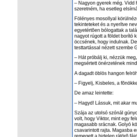
– Nagyon gyerek még. Vidd h
szeretném, ha esetleg elsírn
Fölényes mosollyal körülnézet
tekinteteket és a nyerítve nev
egyetértõen bólogattak a talá
nagyot rúgott a földet borító 
öccsének, hogy indulnak. De
testtartással nézett szembe 
– Hát próbálj ki, nézzük me
megsértett önérzetének min
A dagadt öblös hangon felröh
– Figyelj, Kisbeles, a fõnökke
De amaz leintette:
– Hagyd! Lássuk, mit akar mu
Szája az utolsó szónál gúny
volt, hogy Viktor, mint egy fel
magasabb srácnak. Golyó kön
csavarintott rajta. Magasba 
remegett a hirtelen rátörõ fá