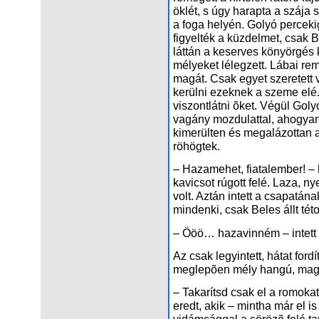
öklét, s úgy harapta a szája 
a foga helyén. Golyó percekig 
figyelték a küzdelmet, csak B
láttán a keserves könyörgés k
mélyeket lélegzett. Lábai rem
magát. Csak egyet szeretett 
kerülni ezeknek a szeme elé.
viszontlátni õket. Végül Gol
vagány mozdulattal, ahogyan 
kimerülten és megalázottan a f
röhögtek.
– Hazamehet, fiatalember! – 
kavicsot rúgott felé. Laza, 
volt. Aztán intett a csapatán
mindenki, csak Beles állt tét
– Ööö… hazavinném – intett V
Az csak legyintett, hátat fordí
meglepõen mély hangú, magas
– Takarítsd csak el a romokat,
eredt, akik – mintha már el i