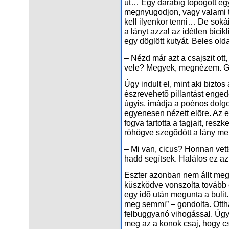
út… Egy darabig topogott egy
megnyugodjon, vagy valami tö
kell ilyenkor tenni… De soká
a lányt azzal az idétlen bicik
egy döglött kutyát. Beles olda
– Nézd már azt a csajszit ott,
vele? Megyek, megnézem. G
Úgy indult el, mint aki biztos
észrevehetõ pillantást enge
úgyis, imádja a poénos dolgo
egyenesen nézett elõre. Az
fogva tartotta a tagjait, resz
röhögve szegõdött a lány mel
– Mi van, cicus? Honnan vett
hadd segítsek. Halálos ez a
Eszter azonban nem állt meg.
küszködve vonszolta tovább e
egy idõ után megunta a bulit. 
meg semmi” – gondolta. Otthag
felbuggyanó vihogással. Úgy 
meg az a konok csaj, hogy csa