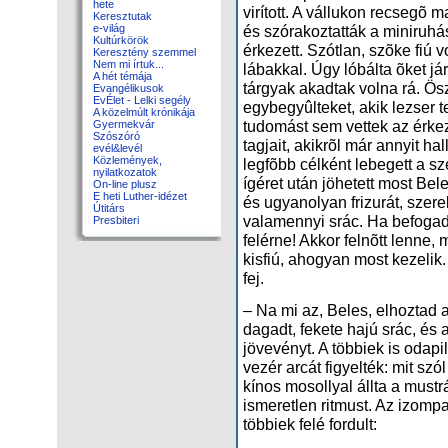
hete
virított. A vállukon recsegõ 
Keresztutak
és szórakoztatták a miniruhás
e-világ
Kultúrkörök
érkezett. Szótlan, szõke fiú v
Keresztény szemmel
Nem mi írtuk...
lábakkal. Úgy lóbálta õket já
A hét témája
tárgyak akadtak volna rá. Ös
Evangélikusok
EvÉlet - Lelki segély
egybegyûlteket, akik lezser t
A közelmúlt krónikája
tudomást sem vettek az érkez
Gyermekvár
Szószóró
tagjait, akikrõl már annyit hal
evél&levél
Közlemények,
legfõbb célként lebegett a s
nyilatkozatok
ígéret után jöhetett most Bel
On-line plusz
E heti Luther-idézet
és ugyanolyan frizurát, szerelé
Útitárs
valamennyi srác. Ha befogadn
Presbiteri
felérne! Akkor felnõtt lenne, 
kisfiú, ahogyan most kezelik
fej.
– Na mi az, Beles, elhoztad a
dagadt, fekete hajú srác, és
jövevényt. A többiek is odapil
vezér arcát figyelték: mit szó
kínos mosollyal állta a mustr
ismeretlen ritmust. Az izompa
többiek felé fordult: