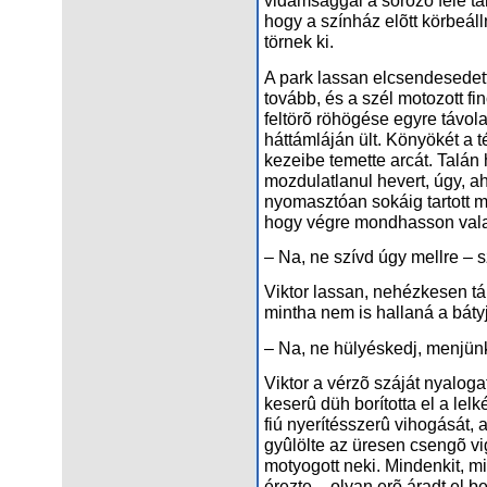
vidámsággal a sörözõ felé tar
hogy a színház elõtt körbeál
törnek ki.
A park lassan elcsendesedett
tovább, és a szél motozott fi
feltörõ röhögése egyre távola
háttámláján ült. Könyökét a t
kezeibe temette arcát. Talán
mozdulatlanul hevert, úgy, ah
nyomasztóan sokáig tartott m
hogy végre mondhasson vala
– Na, ne szívd úgy mellre – s
Viktor lassan, nehézkesen tá
mintha nem is hallaná a bátyjá
– Na, ne hülyéskedj, menjün
Viktor a vérzõ száját nyaloga
keserû düh borította el a lelké
fiú nyerítésszerû vihogását, a
gyûlölte az üresen csengõ vi
motyogott neki. Mindenkit, mi
érezte – olyan erõ áradt el b