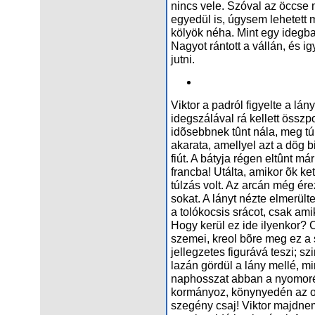
nincs vele. Szóval az öccse 
egyedül is, úgysem lehetett m
kölyök néha. Mint egy idegba
Nagyot rántott a vállán, és 
jutni.
Viktor a padról figyelte a lán
idegszálával rá kellett összp
idõsebbnek tûnt nála, meg túl 
akarata, amellyel azt a dög b
fiút. A bátyja régen eltûnt már
francba! Utálta, amikor õk ke
túlzás volt. Az arcán még ére
sokat. A lányt nézte elmerül
a tolókocsis srácot, csak amik
Hogy kerül ez ide ilyenkor? C
szemei, kreol bõre meg ez a 
jellegzetes figurává teszi; s
lazán gördül a lány mellé, m
naphosszat abban a nyomoré
kormányoz, könynyedén az ol
szegény csaj! Viktor majdn