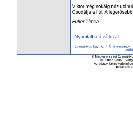
Viktor még sokáig néz utánu
Csodálja a fiút. A legerõsebbe
Füller Tímea
::Nyomtatható változat::
Evangélikus Egyház
Online újságok
erõr
© Magyarországi Evangéliku
© Luther Kiadó, Evang
Az adatok kereskedelmi cél
Kérdések é