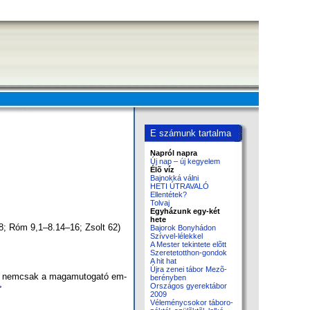
E számunk tartalma
Napról napra
Új nap – új kegyelem
Élõ víz
Baj­nok­ká vál­ni
HE­TI ÚT­RA­VA­LÓ
El­len­té­tek?
Tol­vaj
Egyházunk egy-két
hete
1–48; Róm 9,1–8.14–16; Zsolt 62)
Ba­jo­rok Bony­há­don
Szív­vel-lé­lek­kel
A Mester tekintete elõtt
Sze­re­tet­ott­hon-gon­dok
A hit hat
Új­ra ze­nei tá­bor Me­zõ­
­re nem­csak a ma­ga­mu­to­ga­tó em­
be­rény­ben
>
Országos gyerektábor
2009
Vé­le­ménycsokor tá­bo­ro­