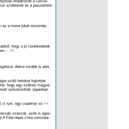
á­nyo­san imád­ko­zott a Ge­cse­
s szü­le­té­sét és a pas­sió­tör­té­
­ben az a me­se ju­tott eszem­be,
abból, hogy a jó cselekedetek
en ...
>>
õriz­ni, illetve to­vább is ad­ni,
­ra szó­ló tet­te­ket haj­tot­tak
get­te, hogy egy szé­kely ma­gyar
mi­att nyil­vá­ní­tot­ták Ja­pán­ban
, 5 cl rum, egy csi­pet­nyi só
>>
z észa­ki szá­szok, ezek is ágos­
at A Föld né­pei cí­mû so­ro­za­tá­