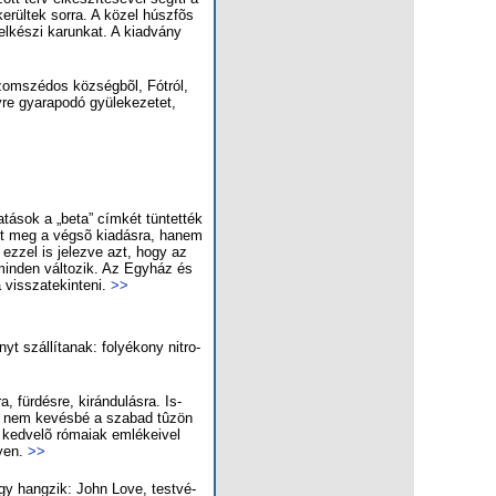
ke­rül­tek sor­ra. A kö­zel húsz­fõs
 lel­ké­szi ka­run­kat. A kiadvány
om­szé­dos köz­ség­bõl, Fót­ról,
re gya­ra­po­dó gyü­le­ke­ze­tet,
­tá­sok a „be­ta” cím­két tün­tet­ték
ett meg a vég­sõ ki­adás­ra, ha­nem
 ez­zel is je­lez­ve azt, hogy az
g min­den vál­to­zik. Az Egy­ház és
 vissza­te­kin­te­ni.
>>
yt szál­lí­ta­nak: fo­lyé­kony nit­ro­
, für­dés­re, ki­rán­du­lás­ra. Is­
al – nem ke­vés­bé a sza­bad tû­zön
ked­ve­lõ ró­ma­i­ak em­lé­ke­i­vel
­lyen.
>>
g így hang­zik: John Lo­ve, test­vé­