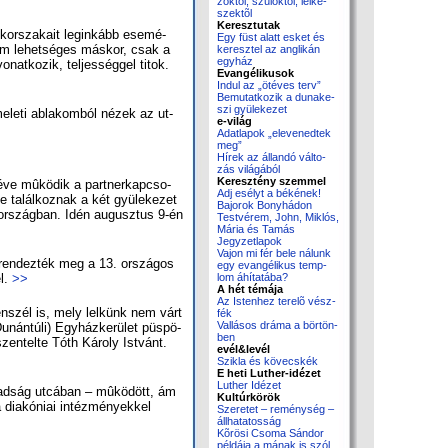
zók­tól, szü­lõk­tõl, lelké­
szek­tõl
Keresztutak
kor­sza­ka­it leg­in­kább ese­mé­
Egy füst alatt es­ket és
s nem le­het­sé­ges más­kor, csak a
ke­resz­tel az ang­li­kán
egy­ház
nat­ko­zik, tel­jes­ség­gel ti­tok.
Evangélikusok
In­dul az „öt­éves terv”
Be­mu­tat­ko­zik a du­na­ke­
szi gyülekezet
le­ti ab­la­kom­ból né­zek az ut­
e-világ
Adat­la­pok „ele­ve­ned­tek
meg”
Hí­rek az ál­lan­dó vál­to­
zás vi­lá­gá­ból
Keresztény szemmel
 éve mû­kö­dik a part­ner­kap­cso­
Adj esélyt a bé­ké­nek!
e ta­lál­koz­nak a két gyü­le­ke­zet
Bajorok Bonyhádon
jor­or­szág­ban. Idén au­gusz­tus 9-én
Test­vé­rem, John, Mik­lós,
Má­ria és Ta­más
Jegy­zet­la­pok
Va­jon mi fér be­le ná­lunk
t ren­dez­ték meg a 13. or­szá­gos
egy evan­gé­li­kus temp­
el.
>>
lom áhí­ta­tá­ba?
A hét témája
Az Is­ten­hez te­re­lõ vész­
­len­szél is, mely lel­künk nem várt
fék
Val­lá­sos drá­ma a bör­tön­
­nán­tú­li) Egy­ház­ke­rü­let püs­pö­
ben
en­tel­te Tóth Ká­roly Ist­vánt.
evél&levél
Szik­la és kö­vecs­kék
E heti Luther-idézet
Luther Idézet
bad­ság ut­cá­ban – mû­kö­dött, ám
Kultúrkörök
ia­kó­ni­ai in­téz­mé­nyek­kel
Sze­re­tet – re­mény­ség –
áll­ha­ta­tos­ság
Kõ­rö­si Cso­ma Sán­dor
pél­dá­ja a má­nak is szól