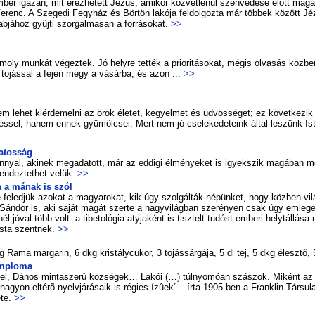
­ber iga­zán, mit érez­he­tett Jé­zus, ami­kor köz­vet­le­nül szen­ve­dé­se elõtt ma­g
­renc. A Sze­ge­di Fegy­ház és Bör­tön la­kó­ja fel­dol­goz­ta már töb­bek kö­zött Jé­zu
rab­já­hoz gyûj­ti szor­gal­ma­san a for­rá­so­kat.
>>
o­moly mun­kát vé­gez­tek. Jó hely­re tet­ték a pri­o­ri­tá­so­kat, még­is ol­va­sás köz
 to­jás­sal a fe­jén megy a vá­sár­ba, és azon ...
>>
m lehet kiérdemelni az örök életet, kegyelmet és üdvösséget; ez következik 
téssel, hanem ennek gyümölcsei. Mert nem jó cselekedeteink által leszünk Ist
a­tos­ság
yal, aki­nek meg­ada­tott, már az ed­di­gi él­mé­nye­ket is igyek­szik ma­gá­ban meg­
en­dez­tet­het velük.
>>
a a má­nak is szól
e fe­led­jük azo­kat a ma­gya­ro­kat, kik úgy szol­gál­ták né­pün­ket, hogy köz­ben vi­lág
 Sán­dor is, aki sa­ját ma­gát szer­te a nagy­vi­lág­ban sze­ré­nyen csak úgy em­le­
 jó­val több volt: a ti­be­to­ló­gia aty­ja­ként is tisz­telt tu­dóst em­be­ri helyt­ál­lá­sa 
is­ta szent­nek.
>>
 Rama mar­ga­rin, 6 dkg kris­tály­cu­kor, 3 to­jás­sár­gá­ja, 5 dl tej, 5 dkg élesz­tõ
emp­lo­ma
­zel, Dá­nos min­ta­sze­rû köz­sé­gek… La­kói (…) túl­nyo­mó­an szá­szok. Mi­ként a
na­gyon el­té­rõ nyelv­já­rá­sa­ik is ré­gi­es ízû­ek” – írta 1905-ben a Frank­lin Tár­su­l
­te.
>>