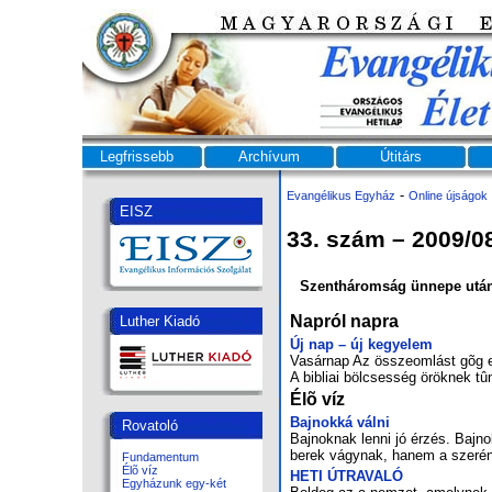
Legfrissebb
Archívum
Útitárs
-
Evangélikus Egyház
Online újságok
EISZ
33. szám – 2009/0
Szentháromság ünnepe után 
Napról napra
Luther Kiadó
Új nap – új kegyelem
Va­sár­nap Az össze­om­lást gõg e
A bib­li­ai böl­cses­ség örök­nek t
Élõ víz
Baj­nok­ká vál­ni
Rovatoló
Baj­nok­nak len­ni jó ér­zés. Baj­no
be­rek vágy­nak, ha­nem a sze­ré­
Fundamentum
Élõ víz
HE­TI ÚT­RA­VA­LÓ
Egyházunk egy-két