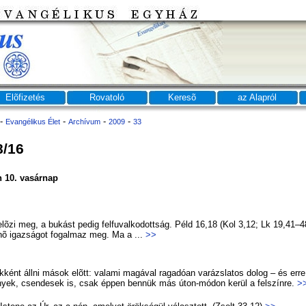
Elõfizetés
Rovatoló
Keresõ
az Alapról
-
-
-
-
Evangélikus Élet
Archívum
2009
33
8/16
10. vasárnap
lõ­zi meg, a bu­kást pe­dig fel­fu­val­ko­dott­ság. Péld 16,18 (Kol 3,12; Lk 19,4
û­nõ igaz­sá­got fo­gal­maz meg. Ma a ...
>>
k­ként áll­ni má­sok elõtt: va­la­mi ma­gá­val ra­ga­dó­an va­rázs­la­tos do­log – és er
nyek, csen­de­sek is, csak ép­pen ben­nük más úton-mó­don ke­rül a fel­szín­re.
>