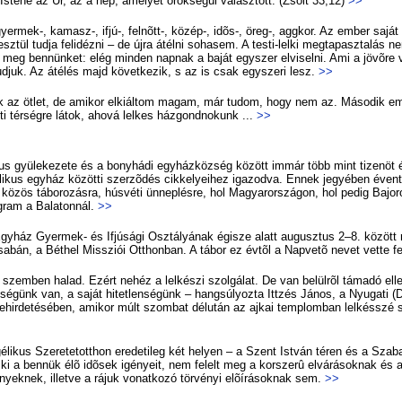
­te­ne az Úr, az a nép, ame­lyet örök­sé­gül vá­lasz­tott. (Zsolt 33,12)
>>
yer­mek-, ka­masz-, if­jú-, fel­nõtt-, kö­zép-, idõs-, öreg-, agg­kor. Az em­ber sa­ját 
z­tül tud­ja fel­idéz­ni – de új­ra át­él­ni so­ha­sem. A tes­ti-lel­ki meg­ta­pasz­ta­lá
t meg ben­nün­ket: elég min­den nap­nak a ba­ját egy­szer el­vi­sel­ni. Ami a jö­võ­re vo­
i tud­juk. Az át­élés majd kö­vet­ke­zik, s az is csak egy­sze­ri lesz.
>>
ik az öt­let, de ami­kor el­ki­ál­tom ma­gam, már tu­dom, hogy nem az. Má­so­dik eme­
ti tér­ség­re lá­tok, aho­vá lel­kes ház­gond­no­kunk ...
>>
i­kus gyü­le­ke­ze­te és a bony­há­di egy­ház­köz­ség kö­zött im­már több mint ti­zen­öt
i­kus egy­ház kö­zöt­ti szer­zõ­dés cik­ke­lye­i­hez iga­zod­va. En­nek je­gyé­ben éven­t
ság kö­zös tá­bo­ro­zás­ra, hús­vé­ti ün­nep­lés­re, hol Ma­gyar­or­szá­gon, hol pe­dig Ba­
­ram a Ba­la­ton­nál.
>>
Egy­ház Gyer­mek- és If­jú­sá­gi Osz­tá­lyá­nak égi­sze alatt au­gusz­tus 2–8. kö­zöt
s­csa­bán, a Bé­thel Misszi­ói Ott­hon­ban. A tá­bor ez év­tõl a Nap­ve­tõ ne­vet vet­te f
l szem­ben ha­lad. Ezért ne­héz a lel­ké­szi szol­gá­lat. De van be­lül­rõl tá­ma­dó el
n­sé­günk van, a sa­ját hi­tet­len­sé­günk – hang­sú­lyoz­ta Itt­zés Já­nos, a Nyu­ga­ti (Du
­hir­de­té­sé­ben, ami­kor múlt szom­bat dél­után az aj­kai temp­lom­ban lel­késszé sz
­li­kus Sze­re­tet­ott­hon ere­de­ti­leg két he­lyen – a Szent Ist­ván té­ren és a Sza­
 ki a ben­nük élõ idõ­sek igé­nye­it, nem fe­lelt meg a kor­sze­rû el­vá­rá­sok­nak és a d
yek­nek, il­let­ve a rá­juk vo­nat­ko­zó tör­vé­nyi elõ­írá­sok­nak sem.
>>