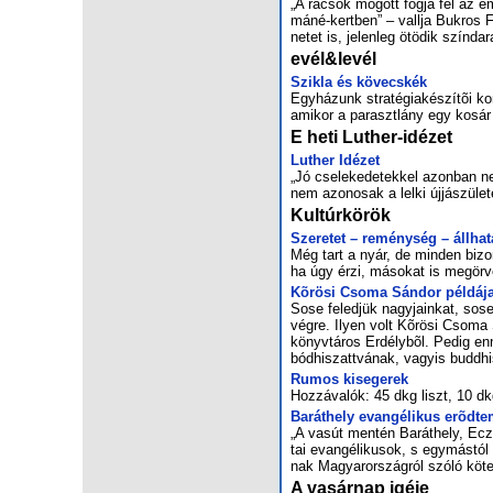
„A rá­csok mö­gött fog­ja fel az em
má­né-kert­ben” – vall­ja Buk­ros Fe
ne­tet is, je­len­leg ötö­dik szín­da­
evél&levél
Szik­la és kö­vecs­kék
Egy­há­zunk stra­té­gia­ké­szí­tõi k
ami­kor a pa­raszt­lány egy ko­sár
E heti Luther-idézet
Luther Idézet
„Jó cselekedetekkel azonban ne
nem azonosak a lelki újjászüle
Kultúrkörök
Sze­re­tet – re­mény­ség – áll­ha­t
Még tart a nyár, de min­den bi­zonn
ha úgy ér­zi, má­so­kat is meg­ör­v
Kõ­rö­si Cso­ma Sán­dor pél­dá­j
So­se fe­led­jük nagy­ja­in­kat, so­s
vég­re. Ilyen volt Kõ­rö­si Cso­ma
könyv­tá­ros Er­dély­bõl. Pe­dig en­nél
bód­hi­szattvá­nak, vagy­is budd­h
Ru­mos kis­ege­rek
Hoz­zá­va­lók: 45 dkg liszt, 10 dkg
Ba­rát­hely evan­gé­li­kus erõd­t
„A vas­út men­tén Ba­rát­hely, Ec
tai evan­gé­li­ku­sok, s egy­más­tól 
nak Ma­gyar­or­szág­ról szó­ló kö­te
A vasárnap igéje