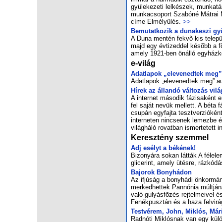
gyü­le­ke­ze­ti lel­ké­szek, mun­ka­t
mun­ka­cso­port Sza­bó­né Mát­rai Ma­
címe Elmélyülés.
>>
Be­mu­tat­ko­zik a du­na­ke­szi g
A Du­na men­tén fek­võ kis te­le­p
majd egy év­ti­zed­del ké­sõbb a fõ­v
amely 1921-ben ön­ál­ló egy­ház­kö
e-világ
Adat­la­pok „ele­ve­ned­tek meg”
Adat­la­pok „ele­ve­ned­tek meg” a
Hí­rek az ál­lan­dó vál­to­zás vi­lá
A in­ter­net má­so­dik fá­zi­sa­ként
fel sa­ját ne­vük mel­lett. A bé­ta
csu­pán egy­faj­ta teszt­ver­zi­ó­k
in­ter­ne­ten nin­cse­nek le­mez­be 
vi­lág­há­ló ro­vat­ban is­mer­te­tett
Keresztény szemmel
Adj esélyt a bé­ké­nek!
Bi­zo­nyá­ra so­kan lát­ták A fé­le­le
gli­ce­rint, amely ütés­re, ráz­kó­dás
Bajorok Bonyhádon
Az if­jú­ság a bony­há­di ön­kor­mány­
mer­ked­het­tek Pan­nó­nia múlt­já­na
va­ló gu­lyás­fõ­zés rej­tel­me­i­vel 
Fe­nék­pusz­tán és a ha­za fel­vi­rá­g
Test­vé­rem, John, Mik­lós, Má­
Rad­nó­ti Mik­lós­nak van egy kü­lö­