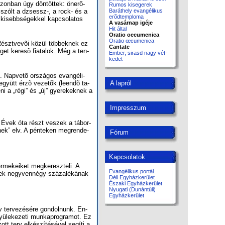
zon­ban úgy dön­töt­tek: ön­erõ­
Ru­mos kis­ege­rek
n is szólt a dzsessz-, a rock- és a
Ba­rát­hely evan­gé­li­kus
erõd­temp­lo­ma
 ki­sebb­sé­gek­kel kap­cso­la­tos
A vasárnap igéje
Hit ál­tal
Oratio oecumenica
Oratio œcumenica
Részt­ve­või kö­zül töb­bek­nek ez
Cantate
­get ke­re­sõ fi­a­ta­lok. Még a ten­
Em­ber, si­rasd nagy vét­
ke­det
3. Nap­ve­tõ or­szá­gos evan­gé­li­
együtt ér­zõ ve­ze­tõk (le­en­dõ ta­
A lapról
ni a „ré­gi” és „új” gye­re­kek­nek a
Impresszum
. Évek óta részt ve­szek a tá­bor­
nek” elv. A pén­te­ken meg­ren­de­
Fórum
Kapcsolatok
r­me­ke­i­ket megke­resz­te­li. A
Evangélikus portál
­kek negy­ven­négy szá­za­lé­ká­nak
Déli Egyházkerület
Északi Egyházkerület
Nyugati (Dunántúli)
Egyházkerület
ter­ve­zé­sé­re gon­dol­nunk. En­
­le­ke­ze­ti mun­ka­prog­ra­mot. Ez
t terv el­ké­szí­té­sé­vel se­gí­ti a