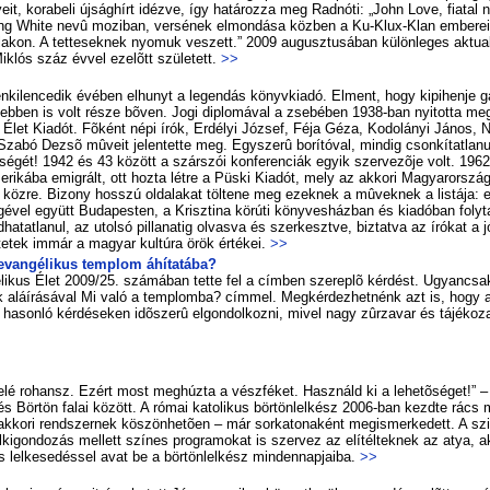
e­it, ko­ra­be­li új­ság­hírt idéz­ve, így ha­tá­roz­za meg Rad­nó­ti: „John Lo­ve, fi­a­ta
ng White ne­vû mo­zi­ban, ver­sé­nek el­mon­dá­sa köz­ben a Ku-Klux-Klan em­be­rei 
b­la­kon. A tet­te­sek­nek nyo­muk ve­szett.” 2009 au­gusz­tu­sá­ban kü­lön­le­ges ak­tu­
­lós száz év­vel ez­elõtt szü­le­tett.
>>
ven­ki­len­ce­dik évé­ben el­hunyt a le­gen­dás könyv­ki­adó. El­ment, hogy ki­pi­hen­je g
b­ben is volt ré­sze bõ­ven. Jo­gi dip­lo­má­val a zse­bé­ben 1938-ban nyi­tot­ta meg
 Élet Ki­adót. Fõ­ként né­pi írók, Er­dé­lyi Jó­zsef, Fé­ja Gé­za, Ko­do­lá­nyi Já­nos, 
za­bó De­zsõ mû­ve­it je­len­tet­te meg. Egy­sze­rû bo­rí­tó­val, min­dig cson­kí­tat­la­
es­sé­gét! 1942 és 43 kö­zött a szár­szói kon­fe­ren­ci­ák egyik szer­ve­zõ­je volt. 196
ri­ká­ba emig­rált, ott hoz­ta lét­re a Püs­ki Ki­adót, mely az ak­ko­ri Ma­gyar­or­szá­gon
öz­re. Bi­zony hosszú ol­da­la­kat töl­te­ne meg ezek­nek a mû­vek­nek a listája: el­fe­
é­gé­vel együtt Budapesten, a Krisz­ti­na kör­úti köny­ves­ház­ban és ki­adó­ban foly­ta
ha­tat­la­nul, az utol­só pil­la­na­tig ol­vas­va és szer­keszt­ve, biz­tat­va az író­kat a j
te­tek im­már a ma­gyar kul­tú­ra örök ér­té­kei.
>>
van­gé­li­kus temp­lom áhí­ta­tá­ba?
i­kus Élet 2009/25. szá­má­ban tet­te fel a cím­ben sze­rep­lõ kér­dést. Ugyan­csa
alá­írá­sá­val Mi va­ló a temp­lom­ba? cím­mel. Meg­kér­dez­het­nénk azt is, hogy a 
a­son­ló kér­dé­se­ken idõ­sze­rû el­gon­dol­koz­ni, mivel nagy zûr­za­var és tá­jé­ko­za
­lé ro­hansz. Ezért most meg­húz­ta a vész­fé­ket. Hasz­náld ki a le­he­tõ­sé­get!” – így
Bör­tön fa­lai kö­zött. A ró­mai ka­to­li­kus bör­tön­lel­kész 2006-ban kezd­te rács mö
k­ko­ri rend­szer­nek kö­szön­he­tõ­en – már sor­ka­to­na­ként meg­is­mer­ke­dett. A szin
­ki­gon­do­zás mel­lett szí­nes prog­ra­mo­kat is szer­vez az el­ítél­tek­nek az atya, 
és lel­ke­se­dés­sel avat be a bör­tön­lel­kész min­den­nap­ja­i­ba.
>>