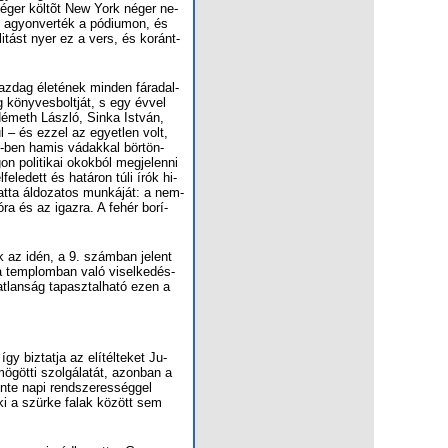
l né­ger köl­tõt New York né­ger ne­
agyon­ver­ték a pó­di­u­mon, és
a­li­tást nyer ez a vers, és ko­ránt­
az­dag éle­té­nek min­den fá­ra­dal­
 köny­ves­bolt­ját, s egy év­vel
Né­meth Lász­ló, Sin­ka Ist­ván,
nul – és ez­zel az egyet­len volt,
2-ben ha­mis vá­dak­kal bör­tön­
 po­li­ti­kai okok­ból meg­je­len­ni
le­dett és ha­tá­ron tú­li írók hi­
t­ta ál­do­za­tos mun­ká­ját: a nem­
ó­ra és az igaz­ra. A fe­hér bo­rí­
k az idén, a 9. szám­ban je­lent
temp­lom­ban va­ló vi­sel­ke­dés­
t­lan­ság ta­pasz­tal­ha­tó ezen a
 biz­tat­ja az el­ítél­te­ket Ju­
­göt­ti szol­gá­la­tát, azon­ban a
­te na­pi rend­sze­res­ség­gel
aki a szür­ke fa­lak kö­zött sem