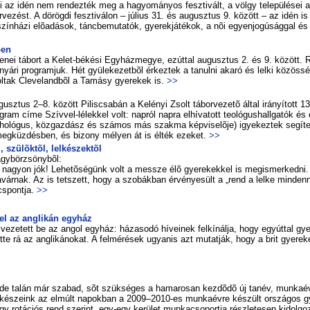
 az idén nem ren­dez­ték meg a ha­gyo­má­nyos fesz­ti­vált, a völgy te­le­pü­lé­sei a
r­ve­zést. A dö­rög­di fesz­ti­vá­lon – jú­li­us 31. és au­gusz­tus 9. kö­zött – az idé
 szín­há­zi elõ­adá­sok, tánc­be­mu­ta­tók, gye­rek­já­té­kok, a nõi egyen­jo­gú­ság­gal és
ben
 ze­nei tá­bort a Ke­let-bé­ké­si Egy­ház­me­gye, ezúttal augusztus 2. és 9. között. 
nyá­ri prog­ram­juk. Hét gyü­le­ke­zet­bõl ér­kez­tek a ta­nul­ni aka­ró és lel­ki kö­zös­sé
k vol­tak Cleve­land­bõl a Ta­másy gye­re­kek is.
>>
usz­tus 2–8. kö­zött Pi­lis­csa­bán a Ke­lé­nyi Zsolt tá­bor­ve­ze­tõ ál­tal irá­nyí­tott 1
ram cí­me Szív­vel-lé­lek­kel volt: nap­ról nap­ra el­hí­va­tott teo­ló­gus­hall­ga­tók és 
i­cho­ló­gus, köz­gaz­dász és szá­mos más szak­ma kép­vi­se­lõ­je) igye­kez­tek se­gí­te­
 meg­küz­dés­ben, és bi­zony mé­lyen át is él­ték eze­ket.
>>
 szü­lõk­tõl, lelké­szek­tõl
agy­bör­zsöny­bõl:
 na­gyon jók! Le­he­tõ­sé­günk volt a messze élõ gye­re­kek­kel is meg­is­mer­ked­ni
a­vár­nak. Az is tet­szett, hogy a szo­bák­ban ér­vé­nye­sült a „rend a lel­ke minden­
s­pont­ja.
>>
tel az ang­li­kán egy­ház
ve­ze­tett be az an­gol egy­ház: há­za­so­dó hí­ve­i­nek fel­kí­nál­ja, hogy egy­út­tal gye
et­te rá az ang­li­ká­no­kat. A fel­mé­ré­sek ugyan­is azt mu­tat­ják, hogy a brit gye­re
 ta­lán már sza­bad, sõt szük­sé­ges a ha­ma­ro­san kez­dõ­dõ új tan­év, mun­ka­év 
­ké­sze­ink az el­múlt na­pok­ban a 2009–2010-es mun­ka­év­re ké­szült or­szá­gos gyü
ro­tá­ci­ós rend sze­rint, egy-egy ke­rü­let mun­ka­cso­port­ja rész­le­te­sen ki­dol­go­zot