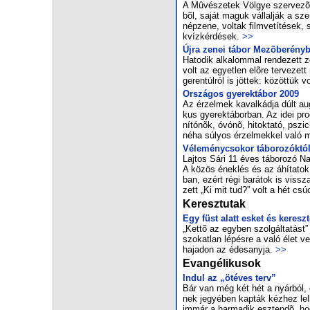
A Mû­vé­sze­tek Völ­gye szer­ve­zõi
bõl, sa­ját ma­guk vál­lal­ják a sze
nép­ze­ne, vol­tak film­ve­tí­té­sek,
kvíz­kér­dé­sek.
>>
Új­ra ze­nei tá­bor Me­zõ­be­rény­
Ha­to­dik al­ka­lom­mal ren­de­zett
volt az egyet­len elõ­re ter­ve­zett 
ge­ren­túl­ról is jöt­tek: kö­zöt­tü
Országos gyerektábor 2009
Az ér­zel­mek ka­val­kád­ja dúlt au­g
kus gye­rek­tá­bor­ban. Az idei prog­
ní­tó­nõk, óvó­nõ, hit­ok­ta­tó, psz
né­ha sú­lyos ér­zel­mek­kel va­ló
Vé­le­ménycsokor tá­bo­ro­zók­tól,
Laj­tos Sá­ri 11 éves tá­bo­ro­zó N
A kö­zös ének­lés és az áhí­ta­tok
ban, ezért ré­gi ba­rá­tok is vissz
zett „Ki mit tud?” volt a hét csúc
Keresztutak
Egy füst alatt es­ket és ke­resz­
„Ket­tõ az egy­ben szol­gál­ta­tást” 
szo­kat­lan lé­pés­re a va­ló élet v
ha­ja­don az édes­any­ja.
>>
Evangélikusok
In­dul az „öt­éves terv”
Bár van még két hét a nyár­ból, de
nek je­gyé­ben kap­ták kéz­hez lel
im­már a har­ma­dik esz­ten­dõ, hogy 