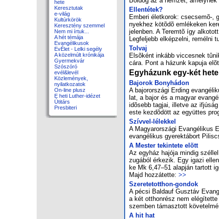
Bol­dog az a nem­zet, amely­nek Is
hete
Keresztutak
El­len­té­tek?
e-világ
Em­be­ri élet­ko­rok: cse­cse­mõ-, g
Kultúrkörök
nyek­hez kö­tõ­dõ em­lé­ke­ken ke­res
Keresztény szemmel
je­len­ben. A Te­rem­tõ így al­ko­tot
Nem mi írtuk...
A hét témája
Leg­fel­jebb el­kép­zel­ni, re­mél­n
Evangélikusok
Tol­vaj
EvÉlet - Lelki segély
El­sõ­ként in­kább vic­ces­nek tû­n
A közelmúlt krónikája
Gyermekvár
cá­ra. Pont a há­zunk ka­pu­ja elõt­
Szószóró
Egyházunk egy-két hete
evél&levél
Közlemények,
Ba­jo­rok Bony­há­don
nyilatkozatok
A ba­jor­or­szá­gi Er­ding evan­gé­l
On-line plusz
E heti Luther-idézet
lat, a ba­jor és a ma­gyar evan­gé­l
Útitárs
idõ­sebb tag­jai, il­let­ve az if­jú­
Presbiteri
es­te kez­dõ­dött az együt­tes prog
Szív­vel-lé­lek­kel
A Ma­gyar­or­szá­gi Evan­gé­li­kus 
evan­gé­li­kus gye­rek­tá­bort Pi­li
A Mester tekintete elõtt
Az egy­ház ha­jó­ja min­dig ­szél­le
zu­gá­ból ér­ke­zik. Egy iga­zi el­le
ke Mk 6,47–51 alap­ján tar­tott ige
Majd hoz­zá­tet­te:
>>
Sze­re­tet­ott­hon-gon­dok
A pé­csi Bal­da­uf Gusz­táv Evan­gé
a két ott­hon­rész nem elé­gí­tet­te
szem­ben tá­masz­tott kö­ve­tel­mé­n
A hit hat