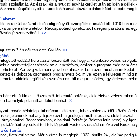
ár­sak szol­gá­la­tát. Az észa­ki és a nyu­ga­ti egy­ház­ke­rü­let után az idén a dé­li­ek 
ri­an­na püs­pök­he­lyet­tes ko­or­di­ná­lá­sá­val öt­száz ol­da­las kö­tet­tel lep­te meg
yülekezet
ü­lé­sen a múlt század elején alig négy-öt evan­gé­li­kus csa­lád élt. 1910-ben a sz
á­ros pe­rem­ke­rü­le­té­bõl, Rá­kos­pa­lo­tá­ról gon­doz­ták hû­sé­ges pász­to­rai az egy­
z­ség­gé szer­ve­zõ­dött.
>>
u­gusz­tus 7-én dél­után-es­te Gyu­lán.
>>
­gá­ból
 em­le­ge­tett web2.0 ko­ra az­zal kö­szön­tött be, hogy a kü­lön­bö­zõ we­bes szol­gál­ta
 fá­zis a szoft­ver­fej­lesz­tés­nek az a lép­csõ­fo­ka, ami­kor a prog­ram még nem ér
ént ér­he­tõ el. Pár évig va­la­mennyi web­al­kal­ma­zás bé­ta üzem­mód­ban mû­kö­dött,
ége­tett és do­boz­ba cso­ma­golt prog­ram­ver­zi­ók, mi­vel ezen a fe­lü­le­ten min­di
 in­ter­ne­tes ol­da­lak leg­több­jén szin­tén nem áll meg a fej­lõ­dés, így ér­de­mes né­ha
m bé­re cí­mû fil­met. Fõ­sze­rep­lõi te­her­au­tó-so­fõ­rök, akik élet­ve­szé­lyes ra­ko­mán
­ra bár­me­lyik pil­la­nat­ban fel­rob­ban­hat.
>>
zat fo­nyód-bé­la­te­le­pi tá­bo­rá­ban ta­lál­ko­zott, ki­hasz­nál­va az idõt kö­zös já­ték­ra
k és je­le­né­nek né­hány fe­je­ze­té­vel, a geo­ló­gi­ai múlt­tal és a szõ­lõ­kul­tú­rá­v
és ár­nya­la­ta­i­val Ba­da­csony­ban, a haj­da­ni Pel­sót (a Ba­la­ton la­tin ne­ve) oly igen 
oz­ta­tá­sá­ért oly so­kat tett fel­vi­lá­go­sult Fes­te­tics csa­lád em­lé­ke­i­vel Keszt­he
ria és Ta­más
nös, fi­a­tal­ko­ri ver­se. Már a cí­me is meg­le­põ: 1932. áp­ri­lis 24., al­cí­me pe­di