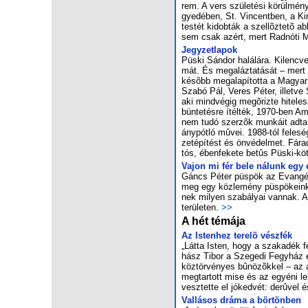
rem. A vers szü­le­té­si kö­rül­mé­ny
gye­dé­ben, St. Vin­cent­ben, a Ki
tes­tét ki­dob­ták a szel­lõz­te­tõ a
sem csak azért, mert Rad­nó­ti Mik
Jegy­zet­la­pok
Püs­ki Sán­dor ha­lá­lá­ra. Ki­lenc­
mát. És meg­aláz­ta­tá­sát – mert e
ké­sõbb meg­ala­pí­tot­ta a Ma­gyar
Sza­bó Pál, Ve­res Pé­ter, illetve S
aki mind­vé­gig meg­õriz­te hi­te­l
bün­te­tés­re ítél­ték, 1970-ben Ame­
nem tu­dó szer­zõk mun­ká­it ad­ta k
ány­pót­ló mû­vei. 1988-tól fe­le­s
zet­épí­tést és ön­vé­del­met. Fá­rad­
tós, ében­fe­ke­te be­tûs Püs­ki-kö­
Va­jon mi fér be­le ná­lunk egy e
Gáncs Pé­ter püs­pök az Evan­gé­l
meg egy köz­le­mény püs­pö­ke­ink 
nek mi­lyen sza­bá­lyai van­nak. A h
te­rü­le­ten.
>>
A hét témája
Az Is­ten­hez te­re­lõ vész­fék
„Lát­ta Is­ten, hogy a sza­ka­dék fe
hász Ti­bor a Sze­ge­di Fegy­ház és 
köz­tör­vé­nyes bû­nö­zõk­kel – az a
meg­tar­tott mi­se és az egyé­ni lel
vesz­tet­te el jó­ked­vét: de­rû­vel 
Val­lá­sos drá­ma a bör­tön­ben